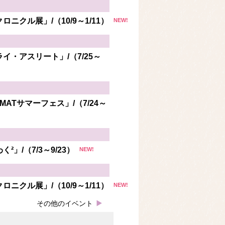
m
 産経ニュース
ニクル展」/（10/9～1/11）
NEW!
たまま行方不明 - 読売新聞
イ・アスリート」/（7/25～
- 新潟日報
め原因究明へ 熊本地震 -
ATサマーフェス」/（7/24～
判断」 - 読売新聞
」/（7/3～9/23）
NEW!
：時事ドットコム - 時事ド
ニクル展」/（10/9～1/11）
NEW!
#エキスパートトピ（武者良
その他のイベント