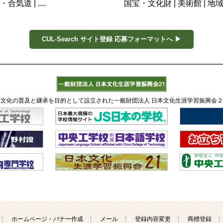
・合気道
| ....
国宝・文化財
|
美術館
|
地
面衝突 軽自動車が炎上１人死亡 軽自動車が中央線はみ出したか 
現行犯逮捕、郡山の国道49号 衝突事故で発覚 - 福島民友新聞
CUL-Search サイト登録 応募フォーマットへ ▶
 93歳がスタバで語った被爆の記憶 - 毎日新聞
した」…群馬をまねてパスポート型パンフ 全国知事会で直談判（産
低い気温に 西日本は猛暑続く 1か月予報(気象予報士 田中 正史 
ら1週間で通常診療再開 - m3.com
文化の普及と継承を目的として設立された一般財団法人 日本文化生涯学習振興会
清掃 市内の小中学生や企業の有志など延べ2400人が協力！ -
から４人目の遺体 家族４人全員死亡か 身元の確認急ぐ 東広島市
包丁を向け脅した疑いで逮捕…容疑を否認 - 読売新聞
転落、77歳男性が死亡 スロープの壁突き破る 福井県敦賀市 -
2階に侵入 部屋にいた少女に不同意わいせつ疑いで逮捕|事件・
通行止め解除 トラック追突、 運転手重体 - 河北新報オンラ
”きのこ雲の下の人々”はほとんど語られない」日本人精神科医が
エル発見、希望者のみに公開へ 福井県海浜自然センター - 福井
ホームページ・バナー作成
メール
登録内容変更
商標登録