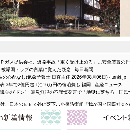
Ｐガス提供会社、爆発事故「重く受け止める」…安全装置の作動
被爆国トップの言葉に覚えた疑念 - 毎日新聞
なし(気象予報士 日直主任 2026年08月06日) - tenki.jp
3年で2億円超 1泊16万円の宿泊費も 福岡 - 産経ニュース
会の“ドン”、震災無視の不謹慎発言で「地獄に落ちろ」国民憤慨
射、日本のＥＥＺ外に落下…小泉防衛相「我が国と国際社会の平
CUL-Search新着情報
臨時国会では見送る意向 政府が与党に伝達 - ロイター
3号による荒天長引くおそれ 東海以西はお盆休みも猛暑に警戒 