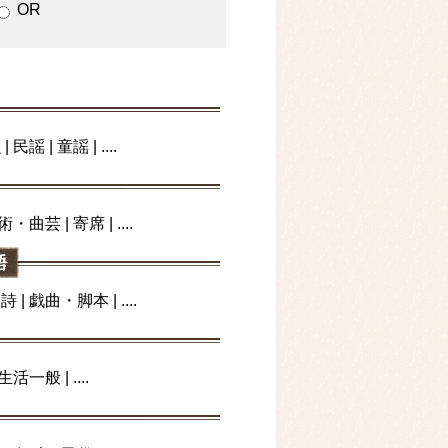
OR
WS
朝NEWS
] - asahi.com
邦楽
唄
|
民謡
|
童謡
| ....
目隠しフェンス設置 - 読売
演芸
術・曲芸
|
寄席
| ....
- 産経ニュース
文学・書籍・出版・言語
ーニュース
漢詩
|
戯曲・脚本
| ....
 産経ニュース
生活・風俗
NSで“セレブ生活”を演出
ahoo!ニュース
生活一般
| ....
その他
 - 中日新聞Web
けに大浴場も - 読売新聞