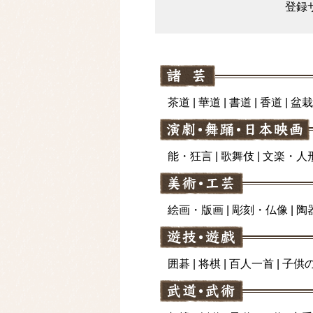
登録
今月末を目標も…“予定の倍”
「盗人たけだけしい」中国国
中道・立憲・公明代表、そろって
台風14号…気象庁の予想進
【速報】「平和はつくり上げ
茶道
|
華道
|
書道
|
香道
|
盆栽
【速報】中央道で6台絡む事故
「びわ湖大花火大会」、６
新聞
犠牲の児童、広島と重なる イ
能・狂言
|
歌舞伎
|
文楽・人
世耕氏復党で割れる自民 地
県政リアル 知事就任5年＞(
明日8月7日(金)の熱中症
絵画・版画
|
彫刻・仏像
|
陶
「タイヤの跡が嫌」自宅近
ベントレー追突〉「ぶつか
もトラブルだらけ「過去にも事
囲碁
|
将棋
|
百人一首
|
子供
盛岡市の公園でクマ目撃、周
中部各地に危険度「Sランク
八代港で初の「病院船」が