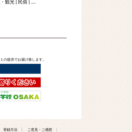
域・観光
|
民俗
| ....
広島・竹原市 - FNNプラ
社
経新聞） - Yahoo!ニュ
2026年08月06日) -
２１の提供でお届け致します。
 新潟日報
の住宅火災 - FNNプライ
 福井新聞社
事故 - 神戸新聞
イン
伝えたいこと - 現代ビジネ
新聞社
登録方法
ご意見・ご感想