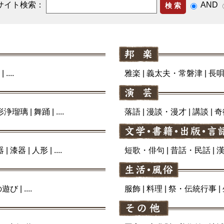
サイト検索：
AND
時間要する復旧工事 4万4000戸で断水続く八代市 - テレ朝NE
防省が防衛白書に反発 「日本の新型軍国主義」と批判 - テレ
「非核三原則の堅持を」 広島で [中道改革連合][立憲民主党][公明党
路、米軍・ヨーロッパの見方 日本への影響は - 福井新聞社
諸芸
るもの」と子ども代表 - 47NEWS
| ....
雅楽
|
義太夫・常磐津
|
長
7人けが 都留IC〜上野原IC間が通行止め - テレ朝NEWS
日午後５時から大津港周辺などで交通規制…会場周辺には４ｍの
演劇・舞踊・日本映画
ラン大使、原爆資料館視察 - NEWSjp
形浄瑠璃
|
舞踊
| ....
落語
|
漫談・漫才
|
講談
|
奇
元は賛成・容認多数、参院一部に根強い反対論 党紀委6日開催 
美術・工芸
4)議員色分け 「反知事は無視」、広がる臆測|社会 - 神戸新聞
警戒アラート 北海道〜九州・沖縄の31道都府県に発表 - ウェザ
器
|
漆器
|
人形
| ....
短歌・俳句
|
昔話・民話
|
くの一時停止標識を切断、持ち去る 容疑で48歳男を書類送検 -
遊技・遊戯
る可能性は分かっていた」韓国籍の刺青男が7台に衝突し逃走…S
件を起こし警察沙汰」《3度目の逮捕》（集英社オンライン - Y
の遊び
| ....
服飾
|
料理
|
祭・伝統行事
|
辺に小中学校 - 岩手日報
武道・武術
」断層帯 専門家「南海トラフだけでなく直下型地震にも注意を」
医療提供開始…内科診療やけがの治療のほか薬の処方、被災者向