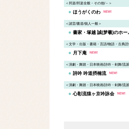
「バンザイ」響く街で幼い私は
＜邦楽/邦楽全般・その他/－＞
日教組委員長、辺野古事故
ほうがくのわ
NEW!
大阪都構想、維新が特別区「
＜諸芸/書道/個人一般＞
【速報】末吉正弘氏が沖縄県
水深４メートルの川底に沈
書家・塚越 誠(梦羲)のホ
【記事更新】富山県で暴行事
＜文学・出版・書籍・言語/物語・古典読
【速報】静岡・御殿場の飲食店
月下庵
NEW!
日本製紙が会見で陳謝 煙突
FNNプライムオンライン
＜演劇・舞踏・日本映画/詩吟・剣舞/流
外国人採用巡る設問「差別で
詩吟 吟道摂楠流
刃物を持ち威嚇射撃後も向
NEW!
北海道・十勝岳で噴火 7月
＜演劇・舞踏・日本映画/詩吟・剣舞/流
東九州道、迂回利用割引に
心彰流猿ヶ京吟詠会
NEW!
無呼吸症候群診断後に死亡
ットコム
熊本地震で「被災者」を装
太） - エキスパート - Yaho
肥薩おれんじ鉄道、水俣～川
青い愛車で…熱中症で亡くな