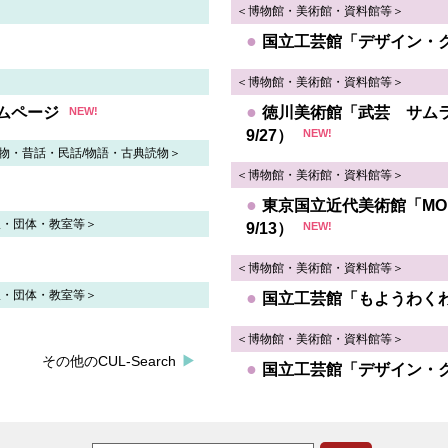
生きていた 被爆者が語る「軍都」広島 [広島県] - asahi.co
＜博物館・美術館・資料館等＞
に「学校が責めを負うのは当然だ」 平和教育は「存在意義」 -
国立工芸館「デザイン・クロ
4区案」を選定 7日の法定協で決定へ - 日本経済新聞
知事選に立候補表明 会社経営 - 沖縄タイムス社
＜博物館・美術館・資料館等＞
む男子高校生、徳島・阿南の那賀川で死亡確認…前日に自宅を出
ームページ
徳川美術館「武芸 サムラ
NEW!
件、逃走の30代男を商業施設で確保 住宅から刃物持ち去りか 
9/27）
NEW!
物・昔話・民話/物語・古典読物＞
で192人食中毒 - 47NEWS
＜博物館・美術館・資料館等＞
倒壊した建屋で9人死亡 うち6人がデスクワーク中 外部専門家含
東京国立近代美術館「MOM
派・団体・教室等＞
9/13）
NEW!
ない」 三重県、答申を否定へ - 毎日新聞
かってきた男、警官が発砲し死亡…「発砲要件は満たしていると
＜博物館・美術館・資料館等＞
22日に22年ぶりに噴火して以来 - ウェザーニュース
派・団体・教室等＞
国立工芸館「もようわくわく²
――７日から、ＥＴＣ車対象 - 南日本新聞
事故 運転の男、独断で治療中断―危険運転致死罪適用も・警視庁
＜博物館・美術館・資料館等＞
その他のCUL-Search
国立工芸館「デザイン・クロ
う送金要求 SNSとQRコードを使った災害詐欺をどう見抜く 
o!ニュース
内間運転再開 - 運休区間は代行バスに - マイナビニュース
った姉 届かなかった「あと一歩」 - 毎日新聞