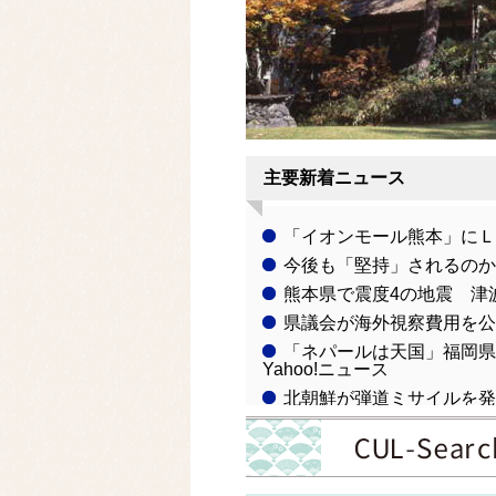
xt
主要新着ニュース
「イオンモール熊本」にＬ
今後も「堅持」されるのか 
熊本県で震度4の地震 津波の心配
県議会が海外視察費用を公表 
「ネパールは天国」福岡県議
Yahoo!ニュース
北朝鮮が弾道ミサイルを発
新聞
熊本地震対応の補正編成、
週間天気予報 沖縄は台風1