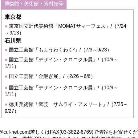
博物館・美術館・資料館等
東京都
東京国立近代美術館「MOMATサマーフェス」/（7/24
～9/13）
石川県
国立工芸館「もようわくわく²」/（7/3～9/23）
国立工芸館「デザイン・クロニクル展」/（10/9～
1/11）
国立工芸館「金継ぎ展」/（2/26～6/6）
国立工芸館「デザイン・クロニクル展」/（10/9～
1/11）
徳川美術館「武芸 サムライ・アスリート」/（7/25～
9/27）
@cul-net.com
)若しくはFAX(03-3822-6769)で情報をお寄せ