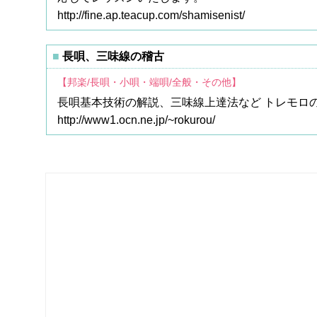
http://fine.ap.teacup.com/shamisenist/
長唄、三味線の稽古
【邦楽/長唄・小唄・端唄/全般・その他】
長唄基本技術の解説、三味線上達法など トレモロ
http://www1.ocn.ne.jp/~rokurou/