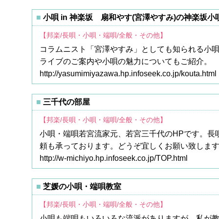
小唄 in 神楽坂 扇和やす(宮澤やすみ)の神楽坂
【邦楽/長唄・小唄・端唄/全般・その他】
コラムニスト「宮澤やすみ」としても知られる小唄
ライブのご案内や小唄の魅力についてもご紹介
http://yasumimiyazawa.hp.infoseek.co.jp/kouta.html
三千代の部屋
【邦楽/長唄・小唄・端唄/全般・その他】
小唄・端唄若宮流家元、若宮三千代のHPです。長
頼も承っております。どうぞ宜しくお願い致しま
http://w-michiyo.hp.infoseek.co.jp/TOP.html
芝媛の小唄・端唄教室
【邦楽/長唄・小唄・端唄/全般・その他】
小唄も端唄もいろいろな流派がありますが、私が教