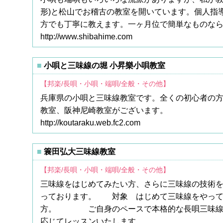
形)と松山でお稽古の教室を開いています。個人指
方でも丁寧に教えます。一ヶ月位で簡単なものな
http://www.shibahime.com
小唄と三味線の堀 小昇樂小唄教室
【邦楽/長唄・小唄・端唄/全般・その他】
兵庫県の小唄と三味線教室です。全くの初心者の
教室、阪神尼崎教室がございます。
http://koutaraku.web.fc2.com
簑田弘大三味線教室
【邦楽/長唄・小唄・端唄/全般・その他】
三味線をはじめてみたい方、さらに三味線の技術
っております。 対象 はじめて三味線をやっ
方。 ご自身のペースで本格的な長唄三味線
応じてレッスンいたします。