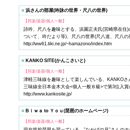
浜さんの部屋(吟詠の世界・尺八の世界)
【邦楽/楽器/個人一般】
詩吟、尺八を趣味とする、浜園正夫氏(宮崎県在住
ついて、吟だより等)、尺八の世界(尺八道、尺八
http://ww61.tiki.ne.jp/~hamazono/index.htm
KANKO SITE(かんこさいと)
【邦楽/楽器/個人一般】
津軽三味線を趣味として楽しんでいる、KANKOさん
三味線全日本金木大会<個人一般Ｂ級>で第3位入
http://www.kankosite.jp/
Bｉｗａ to Ｙｏｕ(琵琶のホームページ)
【邦楽/楽器/個人一般】
現在筑前琵琶を習っている、"なかばの月"さんのホ