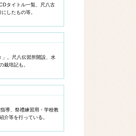
CDタイトル一覧、尺八古
考にしたもの等。
々」。尺八伝習所開設、水
の栽培記も。
・指導、祭禮練習用・学校教
紹介等を行っている。