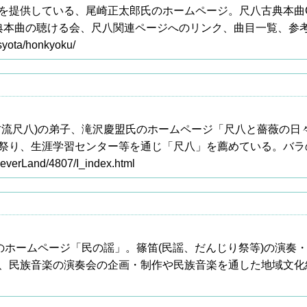
を提供している、尾崎正太郎氏のホームページ。尺八古典本曲
典本曲の聴ける会、尺八関連ページへのリンク、曲目一覧、参
/syota/honkyoku/
古流尺八)の弟子、滝沢慶盟氏のホームページ「尺八と薔薇の日
祭り、生涯学習センター等を通じ「尺八」を薦めている。バラ
/NeverLand/4807/I_index.html
氏のホームページ「民の謡」。篠笛(民謡、だんじり祭等)の演奏
、民族音楽の演奏会の企画・制作や民族音楽を通した地域文化