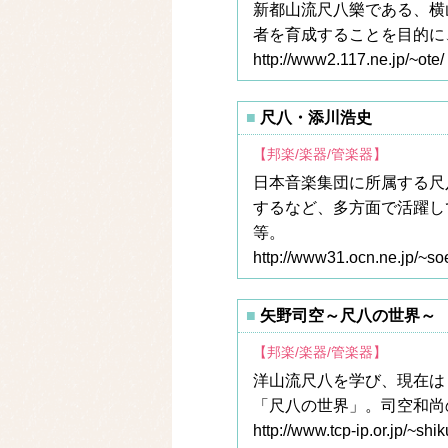
新都山流尺八樂である、横
者を育成することを目的に
http://www2.117.ne.jp/~ote/
尺八・添川浩史
【邦楽/楽器/管楽器】
日本音楽集団に所属する尺
するなど、多方面で活躍してい
等。
http://www31.ocn.ne.jp/~s
矢野司空～尺八の世界～
【邦楽/楽器/管楽器】
洋山流尺八を学び、現在は
「尺八の世界」。司空和尚
http://www.tcp-ip.or.jp/~shik