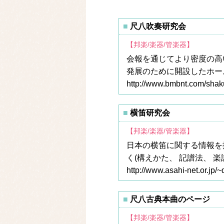
尺八吹奏研究会
【邦楽/楽器/管楽器】
会報を通じてより密度の高
発展のために開設したホー
http://www.bmbnt.com/shak
横笛研究会
【邦楽/楽器/管楽器】
日本の横笛に関する情報を
く(構えかた、 記譜法、 楽
http://www.asahi-net.or.jp/
尺八古典本曲のページ
【邦楽/楽器/管楽器】