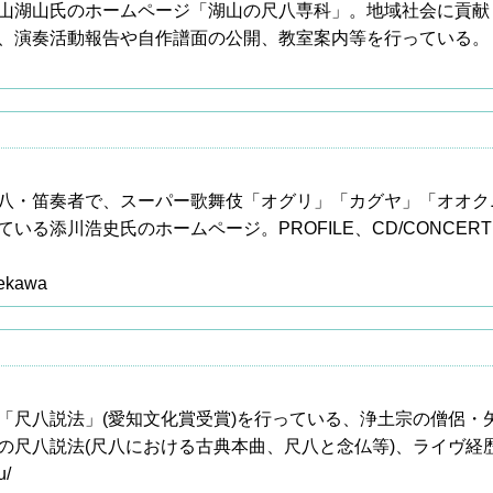
山湖山氏のホームページ「湖山の尺八専科」。地域社会に貢献
、演奏活動報告や自作譜面の公開、教室案内等を行っている。
八・笛奏者で、スーパー歌舞伎「オグリ」「カグヤ」「オオク
る添川浩史氏のホームページ。PROFILE、CD/CONCERT、LI
oekawa
「尺八説法」(愛知文化賞受賞)を行っている、浄土宗の僧侶・
の尺八説法(尺八における古典本曲、尺八と念仏等)、ライヴ経
u/