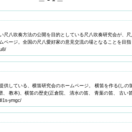
い尺八吹奏方法の公開を目的としている尺八吹奏研究会が、尺
ムページ。全国の尺八愛好家の意見交流の場となることを目指
u8/
提供している、横笛研究会のホームページ。 横笛を作る(しの笛
譜、 教本)、横笛の歴史(正倉院、 清水の笛、 青葉の笛、 古い笛
~dl1s-ymgc/