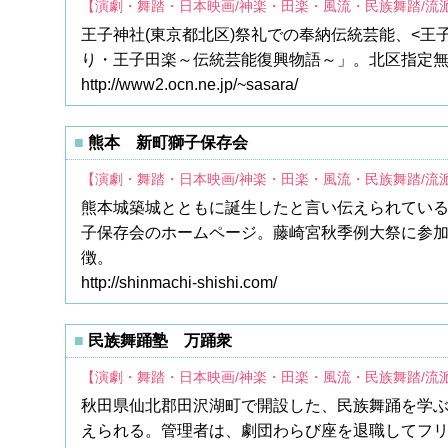
【演劇・舞踏・日本映画/神楽・田楽・風流・民族舞踏/流
王子神社(東京都北区)祭礼での奉納伝統芸能、<
り・王子田楽～伝統芸能復興物語～」。北区指定無
http://www2.ocn.ne.jp/~sasara/
熊本 新町獅子保存会
【演劇・舞踏・日本映画/神楽・田楽・風流・民族舞踏/流
熊本城築城とともに誕生したと言い伝えられている
子保存会のホームページ。藤崎宮秋季例大祭に参
徴。
http://shinmachi-shishi.com/
民族舞踊塾 万踊衆
【演劇・舞踏・日本映画/神楽・田楽・風流・民族舞踏/流
秋田県仙北郡田沢湖町で開設した、民族舞踊を学ぶ
えられる。管理者は、劇団わらび座を退職してフ