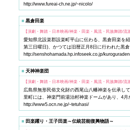
http://www.fureai-ch.ne.jp/~nicolo/
黒倉田楽
【演劇・舞踏・日本映画/神楽・田楽・風流・民族舞踏/流
愛知県北設楽郡設楽町平山に伝わる、黒倉田楽を紹
第三日曜日)、かつては旧暦正月8日に行われた黒
http://senshohamada.hp.infoseek.co.jp/kurogurade
天神神楽団
【演劇・舞踏・日本映画/神楽・田楽・風流・民族舞踏/流
広島県無形民俗文化財の西尾山八幡神楽を伝承し
里町には、神楽門前湯治村神楽ドームがあり、4月
http://www5.ocn.ne.jp/~tetuhasi/
田楽躍り・王子田楽～伝統芸能復興物語～