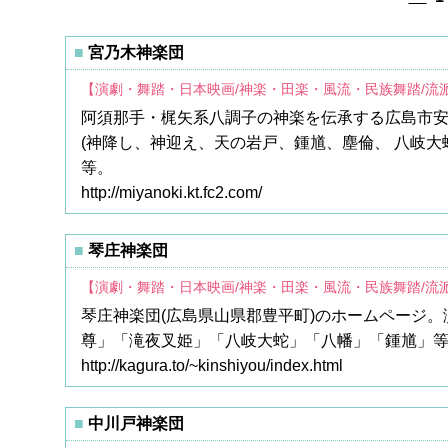
宮乃木神楽団
【演劇・舞踏・日本映画/神楽・田楽・風流・民族舞踏/流
阿須那手・梶矢系八調子の神楽を伝承する広島市
(神降し、神迎え、天の岩戸、鍾馗、塵倫、 八岐
等。
http://miyanoki.kt.fc2.com/
琴庄神楽団
【演劇・舞踏・日本映画/神楽・田楽・風流・民族舞踏/流
琴庄神楽団(広島県山県郡豊平町)のホームページ
尊」「滝夜叉姫」「八岐大蛇」「八幡」「鍾馗」等
http://kagura.to/~kinshiyou/index.html
中川戸神楽団