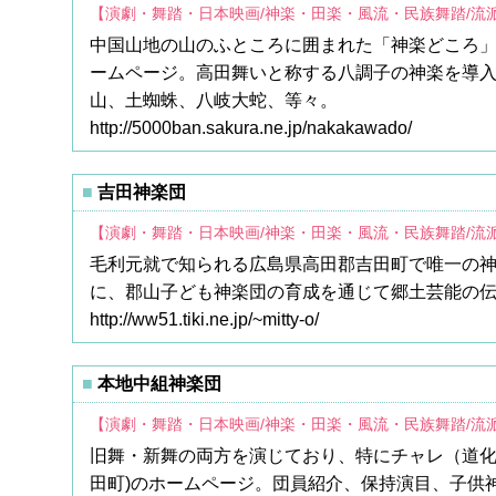
【演劇・舞踏・日本映画/神楽・田楽・風流・民族舞踏/流
中国山地の山のふところに囲まれた「神楽どころ
ームページ。高田舞いと称する八調子の神楽を導
山、土蜘蛛、八岐大蛇、等々。
http://5000ban.sakura.ne.jp/nakakawado/
吉田神楽団
【演劇・舞踏・日本映画/神楽・田楽・風流・民族舞踏/流
毛利元就で知られる広島県高田郡吉田町で唯一の
に、郡山子ども神楽団の育成を通じて郷土芸能の伝
http://ww51.tiki.ne.jp/~mitty-o/
本地中組神楽団
【演劇・舞踏・日本映画/神楽・田楽・風流・民族舞踏/流
旧舞・新舞の両方を演じており、特にチャレ（道化
田町)のホームページ。団員紹介、保持演目、子供