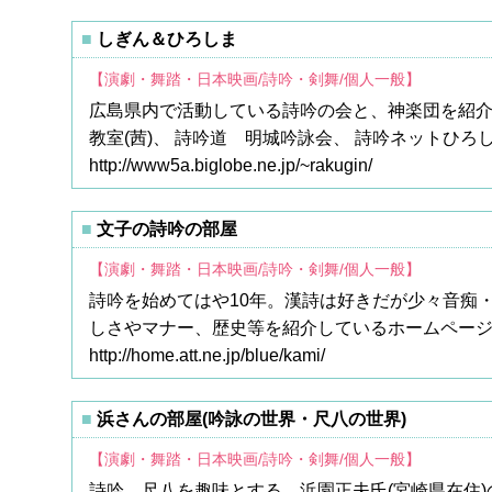
しぎん＆ひろしま
【演劇・舞踏・日本映画/詩吟・剣舞/個人一般】
広島県内で活動している詩吟の会と、神楽団を紹介
教室(茜)、 詩吟道 明城吟詠会、 詩吟ネットひ
http://www5a.biglobe.ne.jp/~rakugin/
文子の詩吟の部屋
【演劇・舞踏・日本映画/詩吟・剣舞/個人一般】
詩吟を始めてはや10年。漢詩は好きだが少々音痴
しさやマナー、歴史等を紹介しているホームペー
http://home.att.ne.jp/blue/kami/
浜さんの部屋(吟詠の世界・尺八の世界)
【演劇・舞踏・日本映画/詩吟・剣舞/個人一般】
詩吟、尺八を趣味とする、浜園正夫氏(宮崎県在住