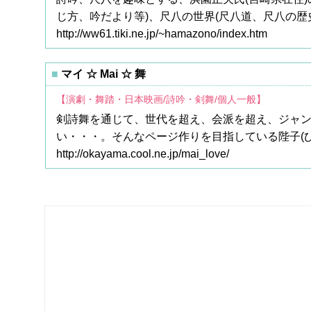
じ方、吟だより等)、尺八の世界(尺八道、尺八の
http://ww61.tiki.ne.jp/~hamazono/index.htm
マイ ☆ Mai ☆ 舞
【演劇・舞踏・日本映画/詩吟・剣舞/個人一般】
剣詩舞を通じて、世代を超え、会派を超え、ジャ
い・・・。そんなページ作りを目指している陛子(ひこ
http://okayama.cool.ne.jp/mai_love/