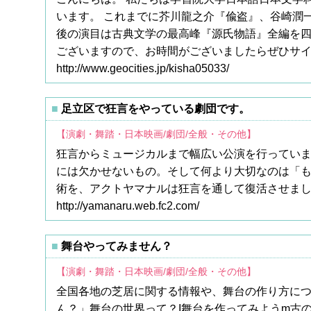
います。 これまでに芥川龍之介『偸盗』、谷崎潤
後の演目は古典文学の最高峰『源氏物語』全編を四
ございますので、お時間がございましたらぜひサ
http://www.geocities.jp/kisha05033/
足立区で狂言をやっている劇団です。
【演劇・舞踏・日本映画/劇団/全般・その他】
狂言からミュージカルまで幅広い公演を行ってい
には欠かせないもの。そして何より大切なのは「
術を、アクトヤマナルは狂言を通して復活させま
http://yamanaru.web.fc2.com/
舞台やってみません？
【演劇・舞踏・日本映画/劇団/全般・その他】
全国各地の芝居に関する情報や、舞台の作り方に
ん？」舞台の世界って？I舞台を作ってみようm古