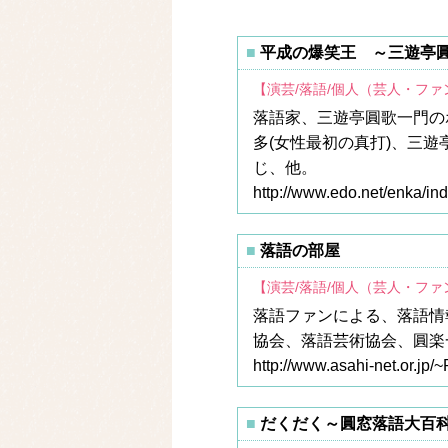
平成の爆笑王 ～三遊亭
【演芸/落語/個人（芸人・フ
落語家、三遊亭圓歌一門の
多(女性最初の真打)、三
じ、他。
http://www.edo.net/enka/in
落語の部屋
【演芸/落語/個人（芸人・フ
落語ファンによる、落語情
協会、落語芸術協会、圓楽
http://www.asahi-net.or.j
だくだく～圓窓落語大百