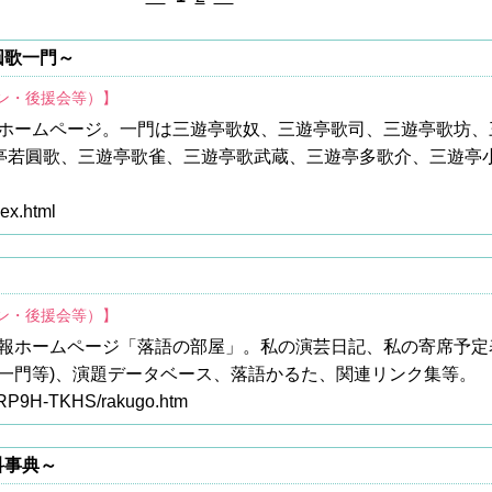
圓歌一門～
ァン・後援会等）】
ホームページ。一門は三遊亭歌奴、三遊亭歌司、三遊亭歌坊、
遊亭若圓歌、三遊亭歌雀、三遊亭歌武蔵、三遊亭多歌介、三遊亭
dex.html
ァン・後援会等）】
報ホームページ「落語の部屋」。私の演芸日記、私の寄席予定
一門等)、演題データベース、落語かるた、関連リンク集等。
p/~RP9H-TKHS/rakugo.htm
科事典～