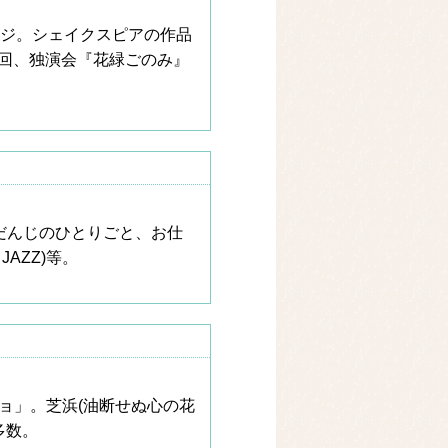
ージ。シェイクスピアの作品
回、独演会『花緑ごのみ』
だんじのひとりごと、お仕
AZZ)等。
ョ」。芝浜(油断せぬ心の花
多数。