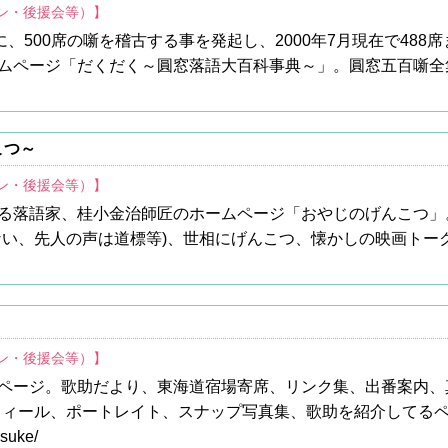
ァン・後援会等）】
13日に、500席の噺を稽古する事を発起し、2000年7月現在で48
ムページ「だくだく～圓窓落語大百科事典～」。圓窓五百噺全
こつ～
ァン・後援会等）】
る落語家、桂小金治師匠のホームページ「おやじのげんこつ」
ない、先人の声は道標等)、世相にげんこつ、懐かしの映画トー
ァン・後援会等）】
ページ。歌助だより、東海道宿場寄席、リンク集、出番案内、
フィール、ポートレイト、スナップ写真集、歌助を紹介してるペ
asuke/