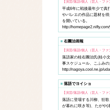
【演芸/落語/個人（芸人・フ
平成6年に戦後最年少で真
やバレエの作品に題材を得
を開いている。
http://homepage2.nifty.com
右團治画報
【演芸/落語/個人（芸人・フ
落語家の桂右團治氏(桂小
事スケジュール、こふみの
http://nagoya.cool.ne.jp/uda
落語でヨイショ
【演芸/落語/個人（芸人・フ
落語に登場する川柳、狂歌
が暮れに咲き等)、たがや(