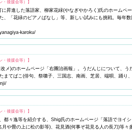
ァン・後援会等）】
打に昇進した落語家、柳家花緑(やなぎやかろく)氏のホームペ
た、「花緑のピアノばなし」等、新しい試みにも挑戦。毎年数
/yanagiya-karoku/
ァン・後援会等）】
文改メ)のホームページ「右團治画報」。うだんじについて、う
たまてばこ(俳句、祭囃子、三国志、南画、芝居、端唄、踊り、J
nji/
ァン・後援会等）】
、都々逸等を紹介する、Shig氏のホームページ「落語でヨイシ
名月や畳の上に松の影等)、花見酒(何事ぞ花見る人の長刀)等々