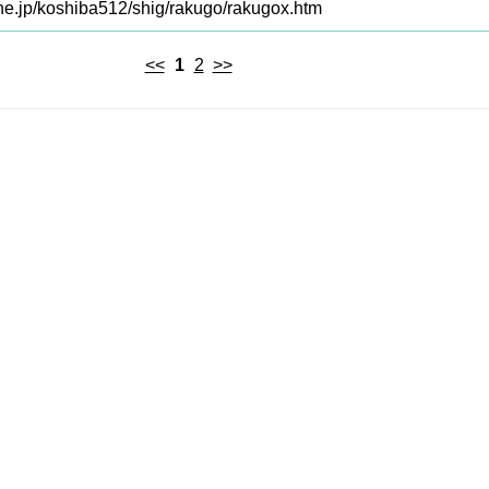
ne.jp/koshiba512/shig/rakugo/rakugox.htm
<<
1
2
>>