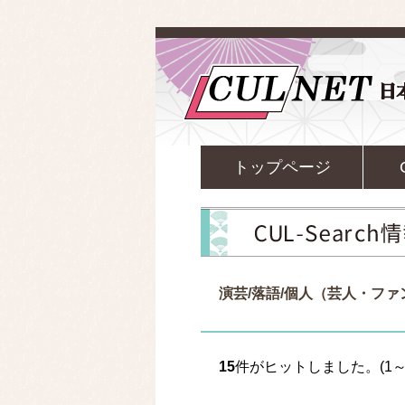
トップページ
演芸/落語/個人（芸人・フ
15
件がヒットしました。(1～