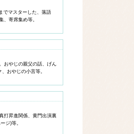
8席までマスターした、落語
集、寄席集め等。
。おやじの親父の話、げん
ク、おやじの小言等。
真打昇進関係、黄門出演裏
ージ)等。