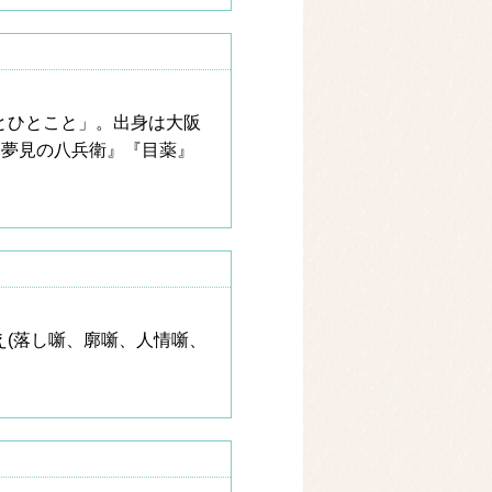
とひとこと」。出身は大阪
は『夢見の八兵衛』『目薬』
え(落し噺、廓噺、人情噺、