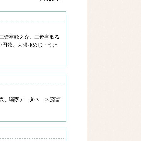
三遊亭歌之介、三遊亭歌る
小円歌、大瀬ゆめじ・うた
表、噺家データベース(落語