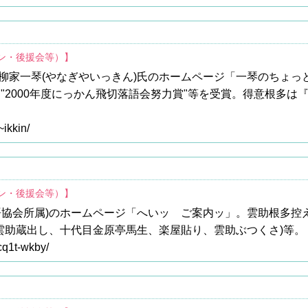
ァン・後援会等）】
柳家一琴(やなぎやいっきん)氏のホームページ「一琴のちょっ
。"2000年度にっかん飛切落語会努力賞"等を受賞。得意根多
~ikkin/
ァン・後援会等）】
語協会所属)のホームページ「へいッ ご案内ッ」。雲助根多控
(雲助蔵出し、十代目金原亭馬生、楽屋貼り、雲助ぶつくさ)等。
~cq1t-wkby/