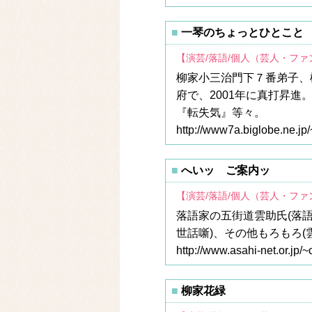
一琴のちょっとひとこと
【演芸/落語/個人（芸人・フ
柳家小三治門下７番弟子、
府で、2001年に真打昇進
『転失気』等々。
http://www7a.biglobe.ne.jp/
へいッ ご案内ッ
【演芸/落語/個人（芸人・フ
落語家の五街道雲助氏(落
世話噺)、その他もろもろ
http://www.asahi-net.or.jp/
柳家花緑