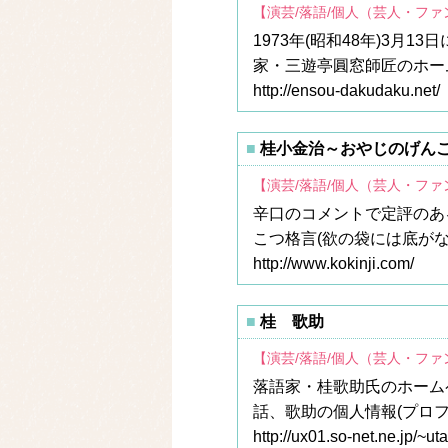
【演芸/落語/個人（芸人・フ
1973年(昭和48年)3月
家・三遊亭圓窓師匠のホー
http://ensou-dakudaku.net/
桂小金治～おやじのげん
【演芸/落語/個人（芸人・フ
辛口のコメントで定評のあ
こつ格言(欲の袋には底が
http://www.kokinji.com/
桂 歌助
【演芸/落語/個人（芸人・フ
落語家・桂歌助氏のホーム
話、歌助の個人情報(プロ
http://ux01.so-net.ne.jp/~ut