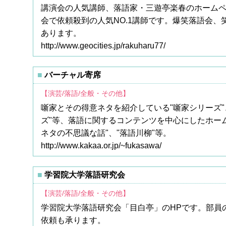
講演会の人気講師、落語家・三遊亭楽春のホーム
会で依頼殺到の人気NO.1講師です。爆笑落語会
あります。
http://www.geocities.jp/rakuharu77/
バーチャル寄席
【演芸/落語/全般・その他】
噺家とその得意ネタを紹介している"噺家シリーズ"
ズ"等、落語に関するコンテンツを中心にしたホーム
ネタの不思議な話"、"落語川柳"等。
http://www.kakaa.or.jp/~fukasawa/
学習院大学落語研究会
【演芸/落語/全般・その他】
学習院大学落語研究会「目白亭」のHPです。部員
依頼も承ります。