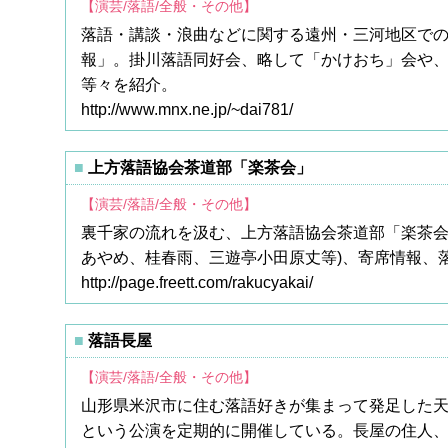
【演芸/落語/全般・その他】
落語・講談・浪曲などに関する遠州・三河地区で
報」。掛川落語同好会、略して「かけおち」会や
等々を紹介。
http://www.mnx.ne.jp/~dai781/
上方落語協会茶道部「楽茶会」
【演芸/落語/全般・その他】
裏千家の流れを汲む、上方落語協会茶道部「楽茶会
あやめ、桂春雨、三遊亭小田原丈等)、寄席情報、
http://page.freett.com/rakucyakai/
落語長屋
【演芸/落語/全般・その他】
山形県米沢市に住む落語好きが集まって発足した天
という公演を定期的に開催している。長屋の住人、