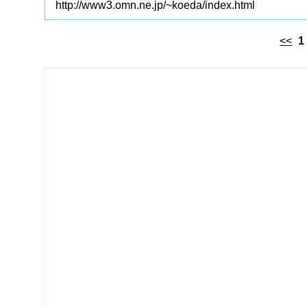
http://www3.omn.ne.jp/~koeda/index.html
<<
1