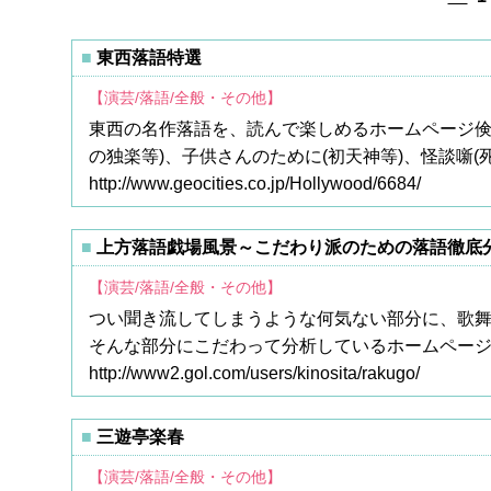
東西落語特選
【演芸/落語/全般・その他】
東西の名作落語を、読んで楽しめるホームページ倹詞
の独楽等)、子供さんのために(初天神等)、怪談噺(
http://www.geocities.co.jp/Hollywood/6684/
上方落語戯場風景～こだわり派のための落語徹底
【演芸/落語/全般・その他】
つい聞き流してしまうような何気ない部分に、歌
そんな部分にこだわって分析しているホームペー
http://www2.gol.com/users/kinosita/rakugo/
三遊亭楽春
【演芸/落語/全般・その他】