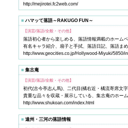
http://mejirotei.fc2web.com/
ハマッて落語～RAKUGO FUN～
【演芸/落語/全般・その他】
落語初心者から楽しめる、落語情報満載のホームペー
有名キャラ紹介、扇子と手拭、落語日記、落語ま
http://www.geocities.co.jp/Hollywood-Miyuki/5850/i
集古庵
【演芸/落語/全般・その他】
初代(古今亭志ん馬)、二代目(橘右近・橘流寄席文
貴重な品々を収蔵・展示している、集古庵のホー
http://www.shukoan.com/index.html
遠州・三河の落語情報