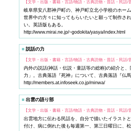
【文学・出版・書籍・言語/物語・古典読物・昔話・民話/
岐阜県安八郡神戸町の、神戸町立北小学校のホーム
世界中の方々に知ってもらいたいと願って制作さ
い。英語版もある。
http://www.mirai.ne.jp/~godokita/yasya/index.html
説話の力
【文学・出版・書籍・言語/物語・古典読物・昔話・民話/
内外の説話(神話・伝説・童話等の総称)の紹介と
力」。古典落語『死神』について、古典落語『仏
http://members.at.infoseek.co.jp/minwa/
出雲の語り部
【文学・出版・書籍・言語/物語・古典読物・昔話・民話/
出雲地方に伝わる民話を、自分で描いたイラスト
付け、病に倒れた後も毎週第一、第三日曜日に、