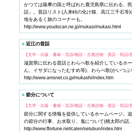
かつては薩摩の国と呼ばれた鹿児島県に伝わる、民
話」。昔話リスト(入来峠の化け猫、高江三千石等
地をあるく旅のコーナーも。
http://www.youdocan.ne.jp/mukasi/mukasi.html
近江の昔話
【文学・出版・書籍・言語/物語・古典読物・昔話・民話/
滋賀県に伝わる昔話とわらべ歌を紹介しているホー
ん、イサダになったむすめ等)、わらべ歌(かいつ
http://www.amsnet.co.jp/mukashi/index.htm
節分について
【文学・出版・書籍・言語/物語・古典読物・昔話・民話/
節分に関する情報を提供しているホームページ。追
の節分の行事、お水取り、鬼について(桃太郎の話
http://www.ffortune.net/calen/setubun/index.htm