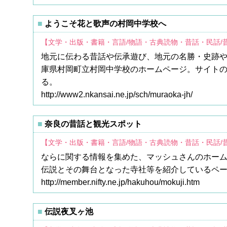
ようこそ花と歌声の村岡中学校へ
【文学・出版・書籍・言語/物語・古典読物・昔話・民話/
地元に伝わる昔話や伝承遊び、地元の名勝・史跡や
庫県村岡町立村岡中学校のホームページ。サイト
る。
http://www2.nkansai.ne.jp/sch/muraoka-jh/
奈良の昔話と観光スポット
【文学・出版・書籍・言語/物語・古典読物・昔話・民話/
ならに関する情報を集めた、マッシュさんのホー
伝説とその舞台となった寺社等を紹介しているページ
http://member.nifty.ne.jp/hakuhou/mokuji.htm
伝説夜叉ヶ池