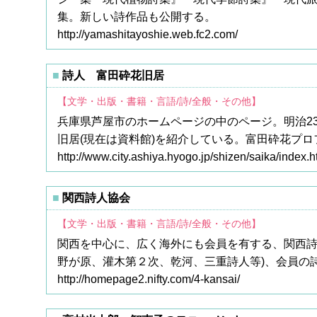
集。新しい詩作品も公開する。
http://yamashitayoshie.web.fc2.com/
詩人 富田砕花旧居
【文学・出版・書籍・言語/詩/全般・その他】
兵庫県芦屋市のホームページの中のページ。明治2
旧居(現在は資料館)を紹介している。富田砕花プ
http://www.city.ashiya.hyogo.jp/shizen/saika/index.h
関西詩人協会
【文学・出版・書籍・言語/詩/全般・その他】
関西を中心に、広く海外にも会員を有する、関西詩
野が原、灌木第２次、乾河、三重詩人等)、会員の
http://homepage2.nifty.com/4-kansai/