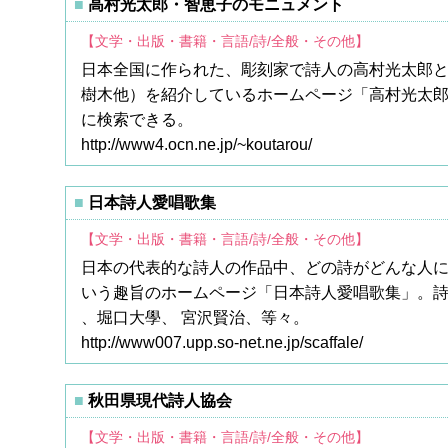
高村光太郎・智恵子のモニュメント
【文学・出版・書籍・言語/詩/全般・その他】
日本全国に作られた、彫刻家で詩人の高村光太郎
樹木他）を紹介しているホームページ「高村光太
に検索できる。
http://www4.ocn.ne.jp/~koutarou/
日本詩人愛唱歌集
【文学・出版・書籍・言語/詩/全般・その他】
日本の代表的な詩人の作品中、どの詩がどんな人
いう趣旨のホームページ「日本詩人愛唱歌集」。
、堀口大學、 宮沢賢治、等々。
http://www007.upp.so-net.ne.jp/scaffale/
秋田県現代詩人協会
【文学・出版・書籍・言語/詩/全般・その他】