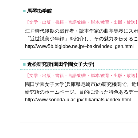
馬琴衒学館
【文学・出版・書籍・言語/戯曲・脚本/教育・出版・放送
江戸時代後期の戯作者・読本作家の曲亭馬琴にス
「近世説美少年録」を紹介し、その魅力を伝える
http://www5b.biglobe.ne.jp/~bakin/index_gen.html
近松研究所(園田学園女子大学)
【文学・出版・書籍・言語/戯曲・脚本/教育・出版・放送
園田学園女子大学(兵庫県尼崎市)の研究機関で、
研究所のホームページ。目的に沿った特色あるデ
http://www.sonoda-u.ac.jp/chikamatsu/index.html