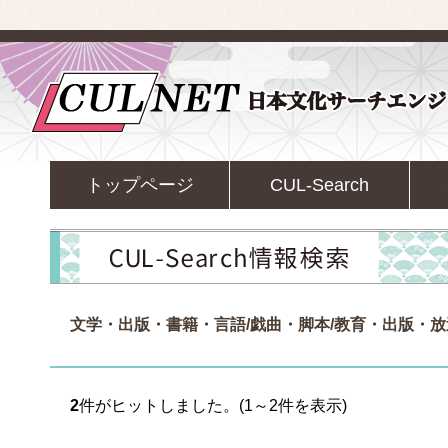
トップページ
CUL-Search
文学・出版・書籍・言語/戯曲・脚本/教育・出版・放
2
件がヒットしました。(1～2件を表示)