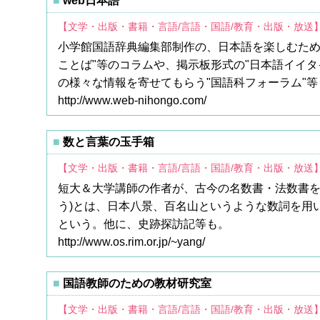
web日本語
【文学・出版・書籍・言語/言語・国語/教育・出版・放送
小学館国語辞典編集部制作の、日本語を楽しむため
ことば"等のコラムや、掲示板形式の"日本語イイ
の様々な情報を寄せてもらう"国語科フォーラム"等
http://www.web-nihongo.com/
数と言葉の玉手箱
【文学・出版・書籍・言語/言語・国語/教育・出版・放送
短大＆大学講師の作者が、古今の名数書・法数書を
う)とは、日本八景、百名山というような数詞を用
という。他に、史跡探訪記等も。
http://www.os.rim.or.jp/~yang/
国語教師のための教材研究室
【文学・出版・書籍・言語/言語・国語/教育・出版・放送