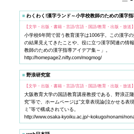
わくわく!漢字ランド～小学校教師のための漢字指
【文学・出版・書籍・言語/言語・国語/教育・出版・放送
小学校6年間で習う教育漢字は1006字。この漢字
の結果見えてきたことや、役に立つ漢字関連の情報
教師のための漢字指導アイデア集～」。
http://homepage2.nifty.com/mogmog/
野浪研究室
【文学・出版・書籍・言語/言語・国語/教育・出版・放送
大阪教育大学の国語教育講座教授である、野浪正隆
究"等で、ホームページは"文章表現論(泣かせる表現
ミ"等で構成されている。
http://www.osaka-kyoiku.ac.jp/~kokugo/nonami/non