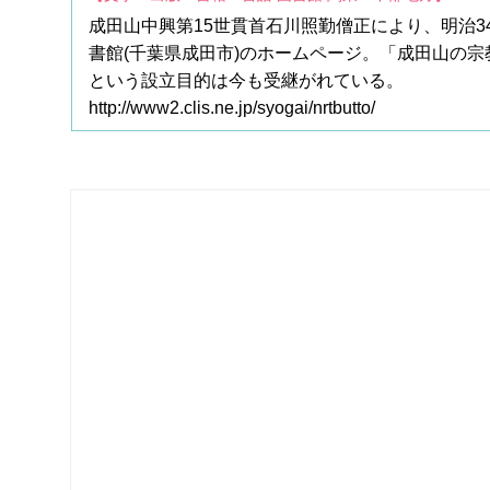
成田山中興第15世貫首石川照勤僧正により、明治34
書館(千葉県成田市)のホームページ。「成田山の
という設立目的は今も受継がれている。
http://www2.clis.ne.jp/syogai/nrtbutto/