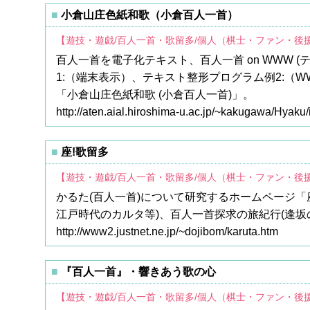
小倉山庄色紙和歌（小倉百人一首）
【遊技・遊戯/百人一首・歌留多/個人（棋士・ファン・後
百人一首を電子化テキスト、百人一首 on WWW (テ
1:（端末表示）、テキスト整形プログラム例2:（
「小倉山庄色紙和歌 (小倉百人一首)」。
http://aten.aial.hiroshima-u.ac.jp/~kakugawa/Hyaku/
座!歌留多
【遊技・遊戯/百人一首・歌留多/個人（棋士・ファン・後
かるた(百人一首)について研究するホームページ「
江戸時代のカルタ等)、百人一首探求の旅紀行(逢坂
http://www2.justnet.ne.jp/~dojibom/karuta.htm
『百人一首』・響きあう歌の心
【遊技・遊戯/百人一首・歌留多/個人（棋士・ファン・後