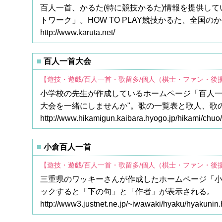
百人一首、かるた(特に競技かるた)情報を提供して
トワーク」。HOW TO PLAY競技かるた、全
http://www.karuta.net/
百人一首大会
【遊技・遊戯/百人一首・歌留多/個人（棋士・ファン・後
小学校の先生が作成しているホームページ「百人一
大会を一緒にしませんか"。歌の一覧表と歌人、歌
http://www.hikamigun.kaibara.hyogo.jp/hikami/chu
小倉百人一首
【遊技・遊戯/百人一首・歌留多/個人（棋士・ファン・後
三重県のワッキーさんが作成したホームページ「
ックすると「下の句」と「作者」が表示される。
http://www3.justnet.ne.jp/~iwawaki/hyaku/hyakunin