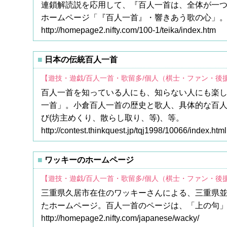
連鎖解読説を応用して、『百人一首は、全体が一
ホームページ「『百人一首』・響きあう歌の心」
http://homepage2.nifty.com/100-1/teika/index.htm
日本の伝統百人一首
【遊技・遊戯/百人一首・歌留多/個人（棋士・ファン・後
百人一首を知っている人にも、知らない人にも楽
一首」。小倉百人一首の歴史と歌人、具体的な百人
び(坊主めくり、散らし取り、等)、等。
http://contest.thinkquest.jp/tqj1998/10066/index.html
ワッキーのホームページ
【遊技・遊戯/百人一首・歌留多/個人（棋士・ファン・後
三重県久居市在住のワッキーさんによる、三重県
たホームページ。百人一首のページは、「上の句
http://homepage2.nifty.com/japanese/wacky/