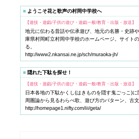
ようこそ花と歌声の村岡中学校へ
【遊技・遊戯/子供の遊び・遊戯一般/教育・出版・放送】
地元に伝わる昔話や伝承遊び、地元の名勝・史跡や
庫県村岡町立村岡中学校のホームページ。サイト
る。
http://www2.nkansai.ne.jp/sch/muraoka-jh/
隠れた下駄を探せ！
【遊技・遊戯/子供の遊び・遊戯一般/教育・出版・放送】
日本各地の下駄かくし(はきものを隠す鬼ごっこ)
周圏論から見るわらべ歌、遊び方のパターン、古文
http://homepage1.nifty.com/iii/geta/