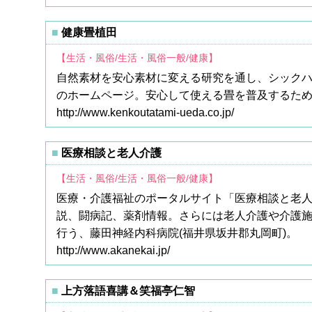
健康畳植田
【生活・風俗/生活・風俗一般/健康】
自然素材を安心素材に変える研究を通し、シックハ
のホームページ。安心して使える畳を普及するた
http://www.kenkoutatami-ueda.co.jp/
医療相談と老人介護
【生活・風俗/生活・風俗一般/健康】
医療・介護福祉のポータルサイト「医療相談と老
説、闘病記、薬剤情報。さらには老人介護や介護
行う、藤田神経内科病院(福井県坂井郡丸岡町)。
http://www.akanekai.jp/
上方落語喜講＆笑福亭仁智