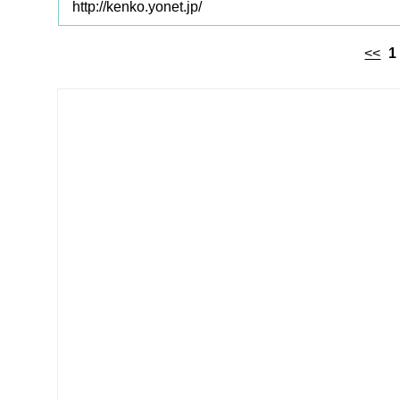
http://kenko.yonet.jp/
<<
1