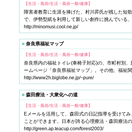
【生活・風俗/生活・風俗一般/健康】
障害者教育に生涯を捧げた、村川昇氏が残した短
で、伊勢型紙を利用して新しい創作に挑んでいる
http://minomusi.cool.ne.jp/
奈良県福祉マップ
【生活・風俗/生活・風俗一般/健康】
奈良県内の福祉トイレ(車椅子対応)の、市町村別
ームページ「奈良県福祉マップ」。その他、福祉
http://www2h.biglobe.ne.jp/~pure/
森田療法・大衆化への道
【生活・風俗/生活・風俗一般/健康】
Eメールを活用して、森田式の日記指導を受けてみ
ことができます。日本が誇る心理療法・森田療法
http://green.ap.teacup.com/forest2003/