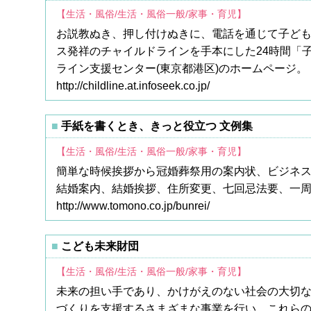
【生活・風俗/生活・風俗一般/家事・育児】
お説教ぬき、押し付けぬきに、電話を通じて子ども
ス発祥のチャイルドラインを手本にした24時間「
ライン支援センター(東京都港区)のホームページ。
http://childline.at.infoseek.co.jp/
手紙を書くとき、きっと役立つ 文例集
【生活・風俗/生活・風俗一般/家事・育児】
簡単な時候挨拶から冠婚葬祭用の案内状、ビジネ
結婚案内、結婚挨拶、住所変更、七回忌法要、一
http://www.tomono.co.jp/bunrei/
こども未来財団
【生活・風俗/生活・風俗一般/家事・育児】
未来の担い手であり、かけがえのない社会の大切
づくりを支援するさまざまな事業を行い、これら