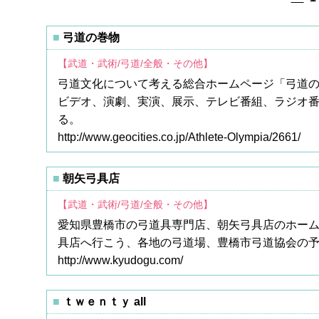
弓道の巻物
【武道・武術/弓道/全般・その他】
弓道文化について考える総合ホームページ「弓道
ビデオ、演劇、実演、展示、テレビ番組、ラジオ
る。
http://www.geocities.co.jp/Athlete-Olympia/2661/
朝矢弓具店
【武道・武術/弓道/全般・その他】
愛知県豊橋市の弓道具専門店、朝矢弓具店のホーム
具店へ行こう、各地の弓道場、豊橋市弓道協会の
http://www.kyudogu.com/
ｔｗｅｎｔｙ all