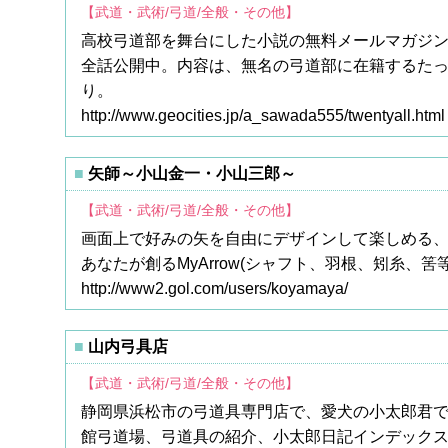
【武道・武術/弓道/全般・その他】
高校弓道部を舞台にした小説の無料メールマガジン「
全話公開中。内容は、無名の弓道部に在籍するた
り。
http://www.geocities.jp/a_sawada555/twentyall.html
矢師～小山金一・小山三郎～
【武道・武術/弓道/全般・その他】
画面上で好みの矢を自由にデザインして楽しめる
あなたが創るMyArrow(シャフト、羽根、矧糸、筈
http://www2.gol.com/users/koyamaya/
山内弓具店
【武道・武術/弓道/全般・その他】
静岡県浜松市の弓道具専門店で、愛犬の小太郎君
館弓道場、弓道具の紹介、小太郎日記インデック