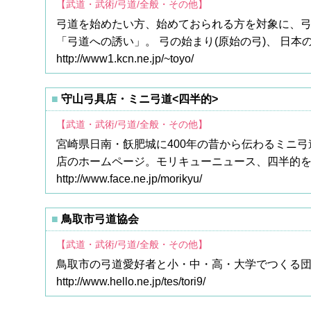
【武道・武術/弓道/全般・その他】
弓道を始めたい方、始めておられる方を対象に、
「弓道への誘い」。 弓の始まり(原始の弓)、 日
http://www1.kcn.ne.jp/~toyo/
守山弓具店・ミニ弓道<四半的>
【武道・武術/弓道/全般・その他】
宮崎県日南・飫肥城に400年の昔から伝わるミニ
店のホームページ。モリキューニュース、四半的
http://www.face.ne.jp/morikyu/
鳥取市弓道協会
【武道・武術/弓道/全般・その他】
鳥取市の弓道愛好者と小・中・高・大学でつくる団
http://www.hello.ne.jp/tes/tori9/