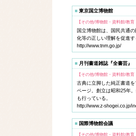
東京国立博物館
【その他/博物館・資料館/教
国立博物館は、国民共通の
化等の正しい理解を促進す
http://www.tnm.go.jp/
月刊書道雑誌『全書芸』
【その他/博物館・資料館/教
古典に立脚した純正書道を
ページ。創立は昭和25年
も行っている。
http://www.z-shogei.co.jp/i
国際博物館会議
【その他/博物館・資料館/教