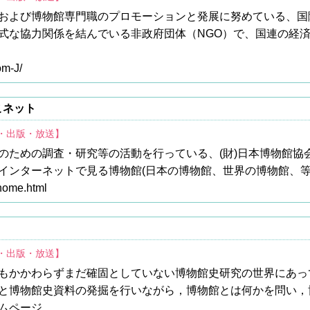
および博物館専門職のプロモーションと発展に努めている、国際博
式な協力関係を結んでいる非政府団体（NGO）で、国連の経
om-J/
こネット
育・出版・放送】
のための調査・研究等の活動を行っている、(財)日本博物館協
インターネットで見る博物館(日本の博物館、世界の博物館、等
mhome.html
育・出版・放送】
もかかわらずまだ確固としていない博物館史研究の世界にあっ
と博物館史資料の発掘を行いながら，博物館とは何かを問い，
ムページ。