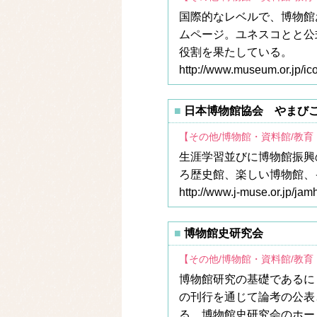
国際的なレベルで、博物館
ムページ。ユネスコとと公
役割を果たしている。
http://www.museum.or.jp/ic
日本博物館協会 やまび
【その他/博物館・資料館/教
生涯学習並びに博物館振興
ろ歴史館、楽しい博物館、
http://www.j-muse.or.jp/ja
博物館史研究会
【その他/博物館・資料館/教
博物館研究の基礎であるに
の刊行を通じて論考の公表
る、博物館史研究会のホー