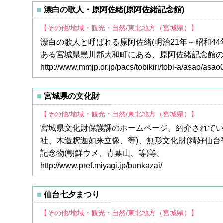
漂白の歌人・原阿佐緒(原阿佐緒記念館)
【その他/地域・観光・自然/東北地方（宮城県）】
漂白の歌人と呼ばれる原阿佐緒(明治21年～昭和4
ある宮城県黒川郡大和町にある、原阿佐緒記念館
http://www.mmjp.or.jp/pacs/tobikiri/tobi-a/asao/asao
宮城県の文化財
【その他/地域・観光・自然/東北地方（宮城県）】
宮城県文化財保護課のホームページ。紹介されてい
社、木造釈迦如来立像、等)、無形文化財(精好仙台
記念物(朝鮮ウメ、青葉山、等)等。
http://www.pref.miyagi.jp/bunkazai/
仙台七夕まつり
【その他/地域・観光・自然/東北地方（宮城県）】