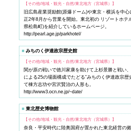
【その他/地域・観光・自然/東北地方（宮城県）】
旧広島産業奨励館(原爆ドーム)や東京・横浜を中
正2年8月から営業を開始。東北初の リゾートホテ
県松島町)を紹介しているホームページ。
http://pearl.age.jp/parkhotel/
みちのく伊達政宗歴史館
【その他/地域・観光・自然/東北地方（宮城県）】
関が原の戦いで徳川家康を助けて上杉景勝と戦い、
による25の場面構成でたどる"みちのく伊達政宗歴
て棟方志功や宮沢賢治の人形も。
http://www3.ocn.ne.jp/~date/
東北歴史博物館
【その他/地域・観光・自然/東北地方（宮城県）】
奈良・平安時代に陸奥国府が置かれた東北経営の拠