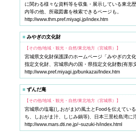
に関わる様々な資料等を収集・展示している東北歴
内等の他、所蔵図書を検索できるページも。
http://www.thm.pref.miyagi.jp/index.htm
みやぎの文化財
【その他/地域・観光・自然/東北地方（宮城県）】
宮城県文化財保護課のホームページ「みやぎの文化
指定文化財、宮城県内の国・県指定文化財数(有形文
http://www.pref.miyagi.jp/bunkazai/Index.htm
ずんだ庵
【その他/地域・観光・自然/東北地方（宮城県）】
宮城県の塩竈(しおがま)の風土とFoodを伝えて
ち、しおがま汁、しじみ鍋等)、日本三景松島湾に
http://www.mars.dti.ne.jp/~suzuki-h/index.html