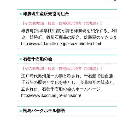
雄勝硯生産販売協同組合
【その他/地域・観光・自然/東北地方（宮城県）】
雄勝町(宮城県桃生郡)が誇る雄勝硯を紹介する、
史、雄勝町、雄勝石商品の紹介、雄勝硯のできる
http://www4.famille.ne.jp/~suzuri/index.html
石巻千石船の会
【その他/地域・観光・自然/東北地方（宮城県）】
江戸時代奥州第一の湊と称され、千石船で仙台藩
千石船の歴史と文化を核とし、会員相互の親睦と
立された、石巻千石船の会のホームページ。
http://www8.ocn.ne.jp/~ishisenn/
松島パークホテル物語