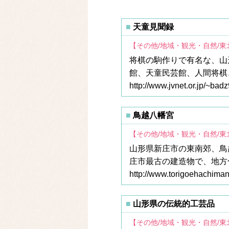
天童見聞録
【その他/地域・観光・自然/
将棋の駒作りで有名な、山
館、天童民芸館、人間将棋
http://www.jvnet.or.jp/~bad
鳥越八幡宮
【その他/地域・観光・自然/
山形県新庄市の東南郊、鳥越
庄市最古の建造物で、地方
http://www.torigoehachiman
山形県の伝統的工芸品
【その他/地域・観光・自然/