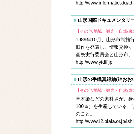
http://www.informatics.tuad
山形国際ドキュメンタリ
【その他/地域・観光・自然/
1989年10月、山形市制
旧作を発表し、情報交換す
画祭実行委員会と山形市。
http://www.yidff.jp
山形の手織真綿紬(紬おお
【その他/地域・観光・自然/
草木染などの素朴さが、身
100％）を生産している、
のこと。
http://www12.plala.or.jp/ish