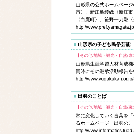
山形県の公式ホームページ
市〉、新庄亀綾織〈新庄市
〈白鷹町〉、笹野一刀彫〈
http://www.pref.yamagata.jp
山形県の子ども民俗芸能
【その他/地域・観光・自然/
山形県生涯学習人材育成機
同時にその継承活動報告を
http://www.yugakukan.or.jp
出羽のことば
【その他/地域・観光・自然/
常に変化していく言葉を「
るホームページ「出羽のこ
http://www.informatics.tuad