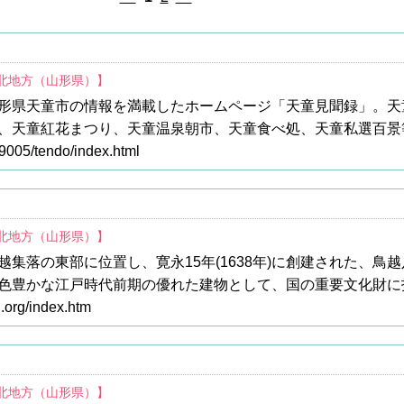
東北地方（山形県）】
形県天童市の情報を満載したホームページ「天童見聞録」。天
、天童紅花まつり、天童温泉朝市、天童食べ処、天童私選百景
z9005/tendo/index.html
東北地方（山形県）】
集落の東部に位置し、寛永15年(1638年)に創建された、鳥
色豊かな江戸時代前期の優れた建物として、国の重要文化財に
.org/index.htm
東北地方（山形県）】