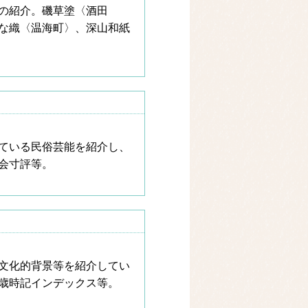
の紹介。磯草塗〈酒田
な織〈温海町〉、深山和紙
ている民俗芸能を紹介し、
会寸評等。
文化的背景等を紹介してい
歳時記インデックス等。