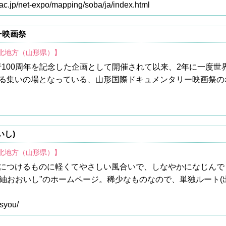
.ac.jp/net-expo/mapping/soba/ja/index.html
ー映画祭
東北地方（山形県）】
施行100周年を記念した企画として開催されて以来、2年に一度
る集いの場となっている、山形国際ドキュメンタリー映画祭の
いし)
東北地方（山形県）】
につけるものに軽くてやさしい風合いで、しなやかになじんで
"紬おおいし"のホームページ。稀少なものなので、単独ルート(
isyou/