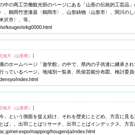
の中の商工労働観光部のページにある「山形の伝統的工芸品」
〉、鶴岡竹塗漆器〈鶴岡市〉、山形鋳物〈山形市〉、関川のし
米沢市〉、等。
/sr/kougei/srkg0000.html
東北地方（山形県）】
構のホームページ「遊学館」の中で、県内の子供達に継承され
行っているページ。地域別一覧表、民俗芸能分布図、検討委員
/densyo/index.html
東北地方（山形県）】
今」という側面を捉え続け、それを歴史にとどめ、方言に見る
とば」。出羽ことばリサーチ、出羽ことばインデックス、方言
.ac.jp/net-expo/mapping/hougen/ja/index.html