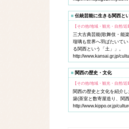
伝統芸能に生きる関西と
【その他/地域・観光・自然/
三大古典芸能(歌舞伎・能
瑠璃も世界へ羽ばたいてい
る関西という「土」」。
http://www.kansai.gr.jp/cult
関西の歴史・文化
【その他/地域・観光・自然/
関西の歴史と文化を紹介し
築(茶室と数寄屋造り、関
http://www.kippo.or.jp/cultu