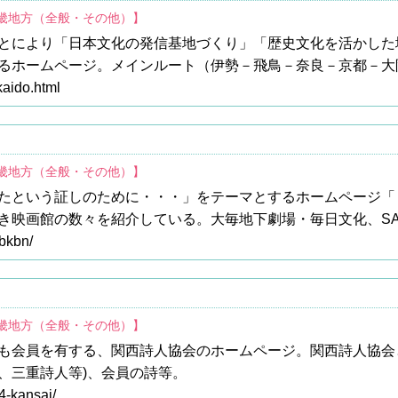
近畿地方（全般・その他）】
とにより「日本文化の発信基地づくり」「歴史文化を活かした
るホームページ。メインルート（伊勢－飛鳥－奈良－京都－大
/kaido.html
近畿地方（全般・その他）】
たという証しのために・・・」をテーマとするホームページ「
き映画館の数々を紹介している。大毎地下劇場・毎日文化、SA
/bkbn/
近畿地方（全般・その他）】
も会員を有する、関西詩人協会のホームページ。関西詩人協会
、三重詩人等)、会員の詩等。
4-kansai/