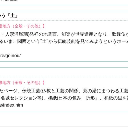
いう「土」
近畿地方（全般・その他）】
楽・人形浄瑠璃)発祥の地関西。能楽が世界遺産となり、歌舞伎が
るいま、関西という"土"から伝統芸能を見てみようというホー
ure/geinou/
近畿地方（全般・その他）】
たページ。伝統工芸(仏教と工芸の関係、茶の湯にまつわる工芸
西名城セレクション等)、和紙(日本の包み「折形」、和紙の里を
re/index.htm