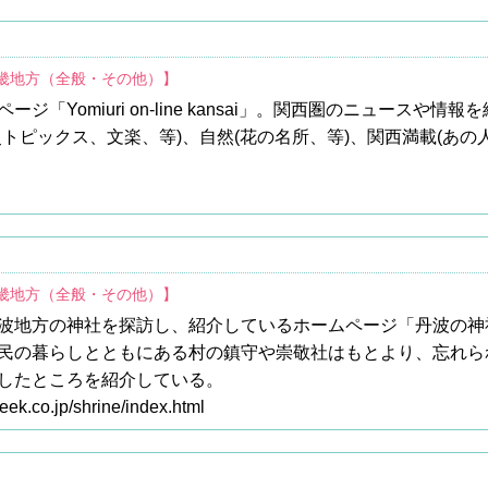
近畿地方（全般・その他）】
「Yomiuri on-line kansai」。関西圏のニュースや
トピックス、文楽、等)、自然(花の名所、等)、関西満載(あの
近畿地方（全般・その他）】
波地方の神社を探訪し、紹介しているホームページ「丹波の神
民の暮らしとともにある村の鎮守や崇敬社はもとより、忘れら
したところを紹介している。
seek.co.jp/shrine/index.html