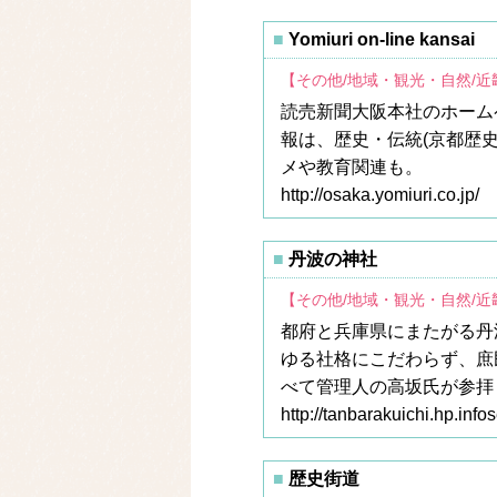
Yomiuri on-line kansai
【その他/地域・観光・自然/
読売新聞大阪本社のホームページ
報は、歴史・伝統(京都歴史
メや教育関連も。
http://osaka.yomiuri.co.jp/
丹波の神社
【その他/地域・観光・自然/
都府と兵庫県にまたがる丹
ゆる社格にこだわらず、庶
べて管理人の高坂氏が参拝
http://tanbarakuichi.hp.info
歴史街道