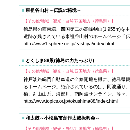
東祖谷山村～伝説の秘境～
【その他/地域・観光・自然/四国地方（徳島県）】
徳島県の西南端、四国第二の高峰剣山(1.955m
遺跡が残されている東祖谷山村のホームページ「
http://www1.sphere.ne.jp/east-iya/index.html
とくしま88景(徳島の力たっぷり)
【その他/地域・観光・自然/四国地方（徳島県）】
神戸淡路鳴門自動車道の全線開通を機に、徳島県
るホームページ。紹介されているのは、阿波踊り
橋、剣山山系、海部川、南阿波サンライン、等々
http://www.topics.or.jp/tokushima88/index.html
和太鼓～小松島市創作太鼓振興会～
【その他/地域・観光・自然/四国地方（徳島県）】