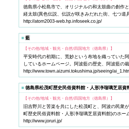
徳島県小松島市で、オリジナルの和太鼓曲の創作
経太鼓(異色伝説、伝説が咲きみだれた街、七つ道具
http://atom2003-web.hp.infoseek.co.jp/
藍
【その他/地域・観光・自然/四国地方（徳島県）】
平安時代の初期に、荒妙という布地を織っていた
しているホームページ。阿波藍の歴史、阿波藍の栽
http://www.town.aizumi.tokushima.jp/seeing/ai_1.ht
徳島県松茂町歴史民俗資料館・人形浄瑠璃芝居資
【その他/地域・観光・自然/四国地方（徳島県）】
旧吉野川と苦楽を共にした松茂町と、阿波の民衆が
町歴史民俗資料館・人形浄瑠璃芝居資料館)のホー
http://www.joruri.jp/