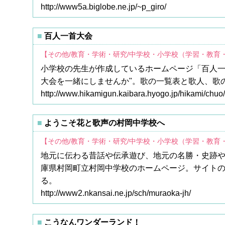
http://www5a.biglobe.ne.jp/~p_giro/
百人一首大会
【その他/教育・学術・研究/中学校・小学校（学習・教育
小学校の先生が作成しているホームページ「百人一
大会を一緒にしませんか"。歌の一覧表と歌人、歌
http://www.hikamigun.kaibara.hyogo.jp/hikami/chu
ようこそ花と歌声の村岡中学校へ
【その他/教育・学術・研究/中学校・小学校（学習・教育
地元に伝わる昔話や伝承遊び、地元の名勝・史跡や
庫県村岡町立村岡中学校のホームページ。サイト
る。
http://www2.nkansai.ne.jp/sch/muraoka-jh/
こうなんワンダーランド！