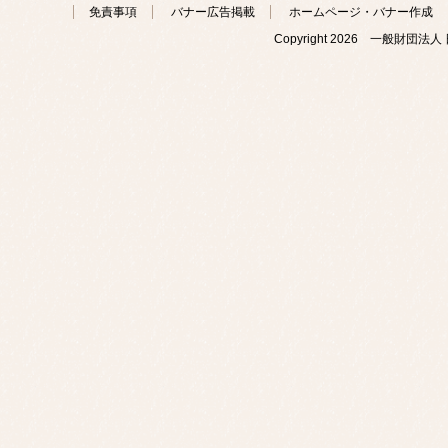
免責事項
バナー広告掲載
ホームページ・バナー作成
Copyright
2026 一般財団法人 日