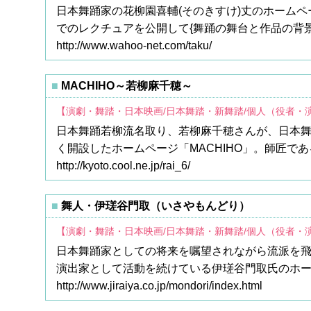
日本舞踊家の花柳園喜輔(そのきすけ)丈のホーム
でのレクチュアを公開して{舞踊の舞台と作品の背
http://www.wahoo-net.com/taku/
MACHIHO～若柳麻千穂～
【演劇・舞踏・日本映画/日本舞踏・新舞踏/個人（役者・
日本舞踊若柳流名取り、若柳麻千穂さんが、日本
く開設したホームページ「MACHIHO」。師匠で
http://kyoto.cool.ne.jp/rai_6/
舞人・伊瑳谷門取（いさやもんどり）
【演劇・舞踏・日本映画/日本舞踏・新舞踏/個人（役者・
日本舞踊家としての将来を嘱望されながら流派を
演出家として活動を続けている伊瑳谷門取氏のホ
http://www.jiraiya.co.jp/mondori/index.html