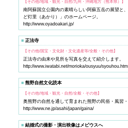
【その他/地域・観光・自然/九州・沖縄地方（熊本県）】
南阿蘇国立公園内の素晴らしい阿蘇五岳の展望と
ど灯里（あかり）」のホームページ。
http://www.oyadoakari.jp/
正法寺
【その他/国宝・文化財・文化遺産等/全般・その他】
正法寺の由来や見所を写真を交えて紹介します。
http://www.iwatabi.net/morioka/ousyuu/syouhou.htm
熊野自然文化読本
【その他/地域・観光・自然/全般・その他】
奥熊野の自然を通して育まれた熊野の民俗・風習
http://www.ne.jp/asahi/japan/gaina/
結婚式の撮影・演出映像はメビウスへ