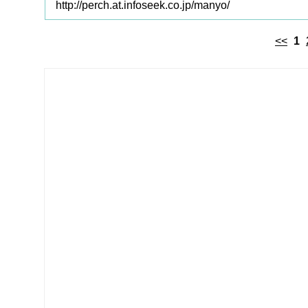
http://perch.at.infoseek.co.jp/manyo/
<<
1