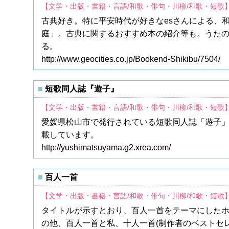
【文学・出版・書籍・言語/和歌・俳句・川柳/和歌・短歌
古典好き。特に平安時代が好きなesさんによる、
庭」。古典に関するおすすめ本の紹介等も。うた
る。
http://www.geocities.co.jp/Bookend-Shikibu/7504/
短歌同人誌『遊子』
【文学・出版・書籍・言語/和歌・俳句・川柳/和歌・短歌
愛媛県松山市で発行されている短歌同人誌「遊子」(
載しています。
http://yushimatsuyama.g2.xrea.com/
百人一首
【文学・出版・書籍・言語/和歌・俳句・川柳/和歌・短歌
タイトルが示すとおり、百人一首をテーマにしたホ
の他、百人一首と私、十人一首(制作者のベストセ