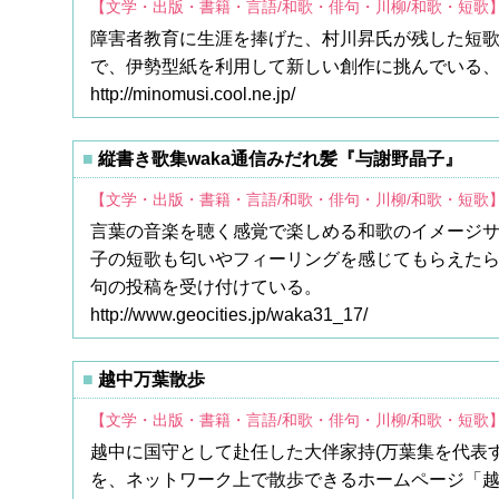
【文学・出版・書籍・言語/和歌・俳句・川柳/和歌・短歌
障害者教育に生涯を捧げた、村川昇氏が残した短
で、伊勢型紙を利用して新しい創作に挑んでいる
http://minomusi.cool.ne.jp/
縦書き歌集waka通信みだれ髪『与謝野晶子』
【文学・出版・書籍・言語/和歌・俳句・川柳/和歌・短歌
言葉の音楽を聴く感覚で楽しめる和歌のイメージサ
子の短歌も匂いやフィーリングを感じてもらえた
句の投稿を受け付けている。
http://www.geocities.jp/waka31_17/
越中万葉散歩
【文学・出版・書籍・言語/和歌・俳句・川柳/和歌・短歌
越中に国守として赴任した大伴家持(万葉集を代表
を、ネットワーク上で散歩できるホームページ「