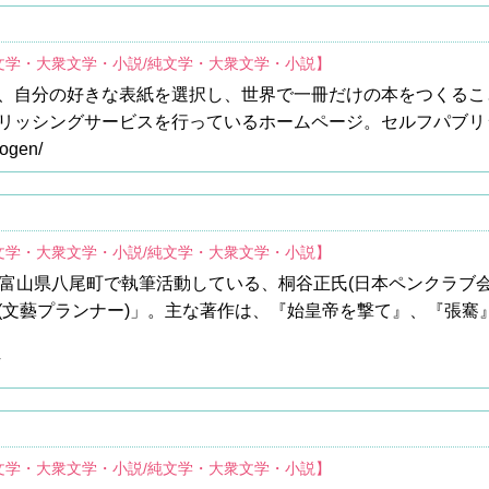
文学・大衆文学・小説/純文学・大衆文学・小説】
、自分の好きな表紙を選択し、世界で一冊だけの本をつくるこ
リッシングサービスを行っているホームページ。セルフパブリ
cogen/
文学・大衆文学・小説/純文学・大衆文学・小説】
る富山県八尾町で執筆活動している、桐谷正氏(日本ペンクラブ
(文藝プランナー)」。主な著作は、『始皇帝を撃て』、『張騫
文学・大衆文学・小説/純文学・大衆文学・小説】