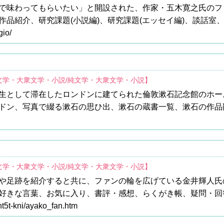
で味わってもらいたい」と開設された、作家・五木寛之氏のフ
作品紹介、研究課題(小説編)、研究課題(エッセイ編)、談話室
gio/
文学・大衆文学・小説/純文学・大衆文学・小説】
生として滞在したロンドンに建てられた倫敦漱石記念館のホー
ドン、写真で綴る漱石の思ひ出、漱石の蔵書一覧、漱石の作品
文学・大衆文学・小説/純文学・大衆文学・小説】
や足跡を紹介すると共に、ファンの輪を広げている金井輝人氏
好きな言葉、お気に入り、書評・感想、らくがき帳、疑問・回
~nt5t-kni/ayako_fan.htm