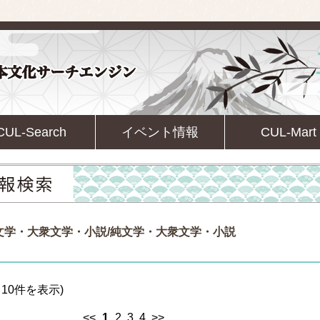
CUL-Search
イベント情報
CUL-Mart
文学・大衆文学・小説/純文学・大衆文学・小説
10件を表示)
<<
1
2
3
4
>>