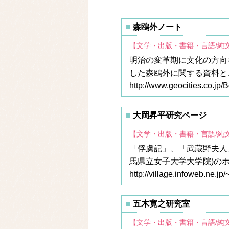
森鴎外ノート
【文学・出版・書籍・言語/純
明治の変革期に文化の方向
した森鴎外に関する資料と
http://www.geocities.co.jp
大岡昇平研究ページ
【文学・出版・書籍・言語/純
「俘虜記」、「武蔵野夫人
馬県立女子大学大学院)の
http://village.infoweb.ne.jp
五木寛之研究室
【文学・出版・書籍・言語/純