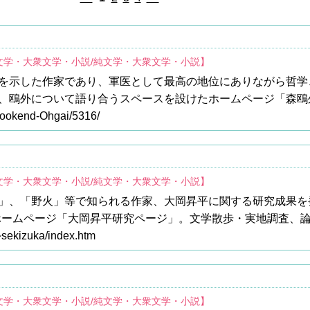
文学・大衆文学・小説/純文学・大衆文学・小説】
を示した作家であり、軍医として最高の地位にありながら哲学
、鴎外について語り合うスペースを設けたホームページ「森鴎
/Bookend-Ohgai/5316/
文学・大衆文学・小説/純文学・大衆文学・小説】
」、「野火」等で知られる作家、大岡昇平に関する研究成果を
ホームページ「大岡昇平研究ページ」。文学散歩・実地調査、
/~sekizuka/index.htm
文学・大衆文学・小説/純文学・大衆文学・小説】