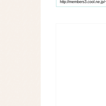
http://members3.cool.ne.jp/