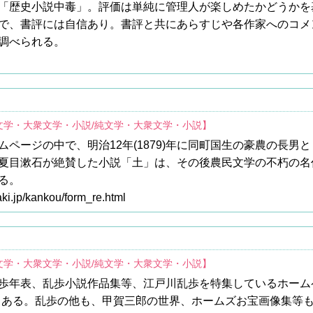
「歴史小説中毒」。評価は単純に管理人が楽しめたかどうかを
で、書評には自信あり。書評と共にあらすじや各作家へのコメ
調べられる。
文学・大衆文学・小説/純文学・大衆文学・小説】
ページの中で、明治12年(1879)年に同町国生の豪農の長男
夏目漱石が絶賛した小説「土」は、その後農民文学の不朽の名
る。
aki.jp/kankou/form_re.html
文学・大衆文学・小説/純文学・大衆文学・小説】
歩年表、乱歩小説作品集等、江戸川乱歩を特集しているホーム
もある。乱歩の他も、甲賀三郎の世界、ホームズお宝画像集等