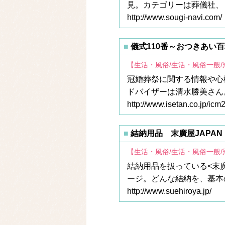
見。カテゴリーは葬儀社、
http://www.sougi-navi.com/
儀式110番～おつきあい
【生活・風俗/生活・風俗一般
冠婚葬祭に関する情報や心
ドバイザーは清水勝美さん
http://www.isetan.co.jp/icm2/
結納用品 末廣屋JAPAN
【生活・風俗/生活・風俗一般
結納用品を扱っている<末
ージ。どんな結納を、基本
http://www.suehiroya.jp/