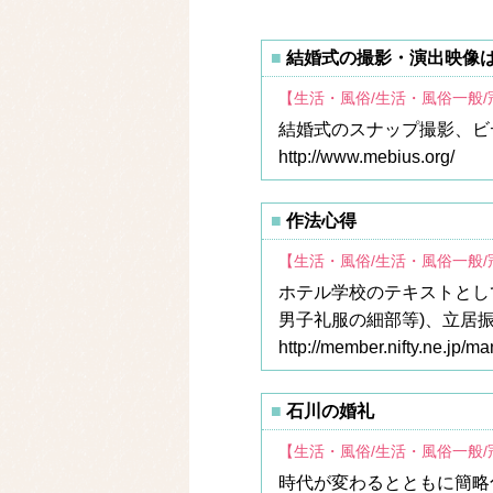
結婚式の撮影・演出映像
【生活・風俗/生活・風俗一般
結婚式のスナップ撮影、ビ
http://www.mebius.org/
作法心得
【生活・風俗/生活・風俗一般
ホテル学校のテキストとし
男子礼服の細部等)、立居振
http://member.nifty.ne.jp/ma
石川の婚礼
【生活・風俗/生活・風俗一般
時代が変わるとともに簡略