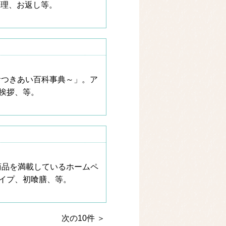
料理、お返し等。
おつきあい百科事典～」。ア
挨拶、等。
商品を満載しているホームペ
イプ、初喰膳、等。
次の10件 ＞