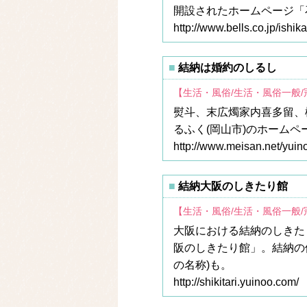
開設されたホームページ「
http://www.bells.co.jp/ishik
結納は婚約のしるし
【生活・風俗/生活・風俗一般
熨斗、末広燭家内喜多留、
るふく(岡山市)のホーム
http://www.meisan.net/yuin
結納大阪のしきたり館
【生活・風俗/生活・風俗一般
大阪における結納のしきた
阪のしきたり館」。結納の
の名称)も。
http://shikitari.yuinoo.com/