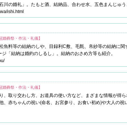
石川の婚礼」。たもと酒、結納品、合わせ水、五色まんじゅう
awa/ishi.html
/冠婚葬祭・作法・礼儀】
松魚料等の結納のしや、目録利C敷、毛氈、帛紗等の結納に関
ページ「結納は婚約のしるし」。結納のおさめ方等も紹介。
ou/
/冠婚葬祭・作法・礼儀】
り、取り交わし方、お道具の使い方など、まざまな情報が得ら
他、赤ちゃんの祝い(命名、お宮参り、お食い初め)や大人の祝