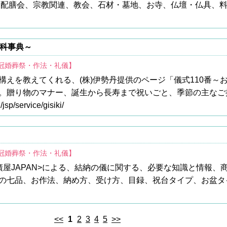
 配膳会、宗教関連、教会、石材・墓地、お寺、仏壇・仏具、
百科事典～
/冠婚葬祭・作法・礼儀】
構えを教えてくれる、(株)伊勢丹提供のページ「儀式110番～
。贈り物のマナー、誕生から長寿まで祝いごと、季節の主なご
jsp/service/gisiki/
/冠婚葬祭・作法・礼儀】
廣屋JAPAN>による、結納の儀に関する、必要な知識と情報、
の七品、お作法、納め方、受け方、目録、祝台タイプ、お盆タ
<<
1
2
3
4
5
>>