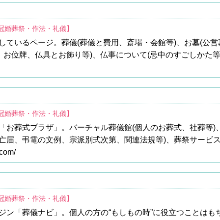
/冠婚葬祭・作法・礼儀】
しているページ。葬儀(葬儀と費用、斎場・会館等)、お墓(公
、お位牌、仏具とお飾り等)、仏事について(忌中のすごしかた等
/冠婚葬祭・作法・礼儀】
「お葬式プラザ」。バーチャル葬儀館(個人のお葬式、社葬等)
亡届、弔電の文例、宗派別式次第、関連法規等)、葬祭サービ
.com/
/冠婚葬祭・作法・礼儀】
ジン「葬儀ナビ」。個人の方の“もしもの時”に役立つことはも