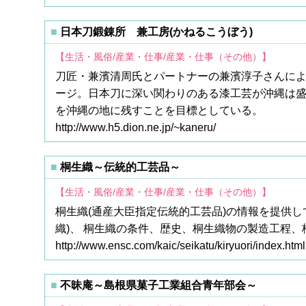
日本刀鍛錬所 兼工房(かねるこうぼう)
【生活・風俗/産業・仕事/産業・仕事（その他）】
刀匠・兼濱清周氏とパートナーの兼濱淳子さんによ
ージ。日本刀に深い関わりのある漆工芸が沖縄は
を沖縄の地に残すことを目標としている。
http://www.h5.dion.ne.jp/~kaneru/
桐生織～伝統的工芸品～
【生活・風俗/産業・仕事/産業・仕事（その他）】
桐生織(通産大臣指定伝統的工芸品)の情報を提供
織)、 桐生織の条件、歴史、桐生織物の製造工程
http://www.ensc.com/kaic/seikatu/kiryuori/index.html
不昧庵～島根県菓子工業組合青年部会～