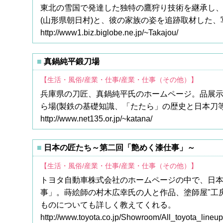
東北の雪国で発達した独特の鷹狩り技術を継承し
(山形県朝日村)と、彼の家族の姿を追跡取材した
http://www1.biz.biglobe.ne.jp/~Takajou/
真鍋純平鍛刀場
【生活・風俗/産業・仕事/産業・仕事（その他）】
兵庫県の刀匠、真鍋純平氏のホームページ。品展示場
ら場(製鉄の基礎知識、「たたら」の歴史と日本刀等
http://www.net135.or.jp/~katana/
日本の匠たち～第二回「艶めく漆仕事」～
【生活・風俗/産業・仕事/産業・仕事（その他）】
トヨタ自動車株式会社のホームページの中で、日
事」。蒔絵師の村木広幸氏の人と作品、塗師屋"工房
ものについても詳しく教えてくれる。
http://www.toyota.co.jp/Showroom/All_toyota_lineup