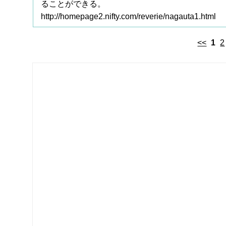
ることができる。
http://homepage2.nifty.com/reverie/nagauta1.html
<<
1
2