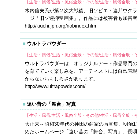
【生活・風俗/生活・風俗全般・その他/生活・風俗全般・
木内信夫氏が第２次大戦後、旧ソビエト連邦ウク
ージ「旧ソ連抑留画集」。作品には被害者も加害
http://kiuchi.jpn.org/nobindex.htm
ウルトラパウダー
【生活・風俗/生活・風俗全般・その他/生活・風俗全般・
ウルトラパウダーは、オリジナルアート作品専門
を育てていく楽しみを、アーティストには自己表
からないおもしろさがあります。
http://www.ultrapowder.com/
遠い昔の「舞台」写真
【生活・風俗/生活・風俗全般・その他/生活・風俗全般・
大正末～昭和30年代の神田の商家の写真集、明治1
めたホームページ「遠い昔の「舞台」写真」。長