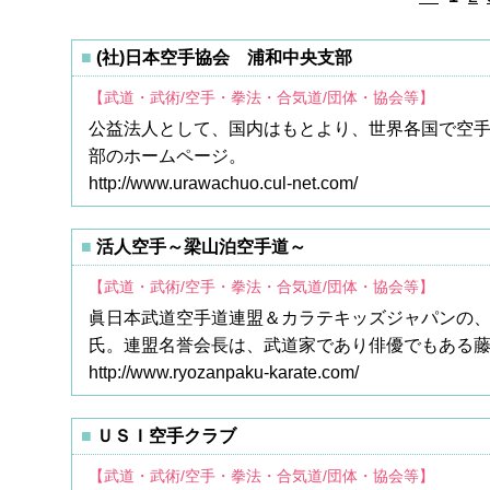
(社)日本空手協会 浦和中央支部
【武道・武術/空手・拳法・合気道/団体・協会等】
公益法人として、国内はもとより、世界各国で空
部のホームページ。
http://www.urawachuo.cul-net.com/
活人空手～梁山泊空手道～
【武道・武術/空手・拳法・合気道/団体・協会等】
眞日本武道空手道連盟＆カラテキッズジャパンの
氏。連盟名誉会長は、武道家であり俳優でもある
http://www.ryozanpaku-karate.com/
ＵＳＩ空手クラブ
【武道・武術/空手・拳法・合気道/団体・協会等】