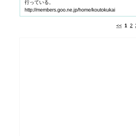
行っている。
http://members.goo.ne.jp/home/koutokukai
<<
1
2