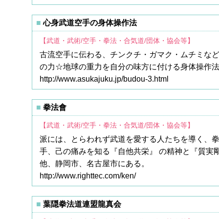
心身武道空手の身体操作法
【武道・武術/空手・拳法・合気道/団体・協会等】
古流空手に伝わる、チンクチ・ガマク・ムチミな
の力☆地球の重力を自分の味方に付ける身体操作
http://www.asukajuku.jp/budou-3.html
拳法會
【武道・武術/空手・拳法・合気道/団体・協会等】
派には、とらわれず武道を愛する人たちを導く、
手、己の痛みを知る『自他共栄』 の精神と『質実
他、静岡市、名古屋市にある。
http://www.righttec.com/ken/
葉隠拳法道連盟龍真会