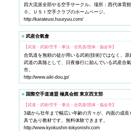
四大流派全部やる空手サークル。場所：西代体育館
０。ＵＳＩ空手クラブのホームページ。
http://karateusi.huuryuu.com/
武産合氣會
【武道・武術/空手・拳法・合気道/団体・協会等】
合気道を無頼の徒が用いる武術(技術)ではなく、
武道の真髄として、日夜修行に励んでいる武産合
市。
http://www.aiki-dou.jp/
国際空手道連盟 極真会館 東京西支部
【武道・武術/空手・拳法・合気道/団体・協会等】
3歳から壮年まで幅広い年齢の方々が、内面の成長
具であり教材です。無料体験できます。
http://www.kyokushin-tokyonishi.com