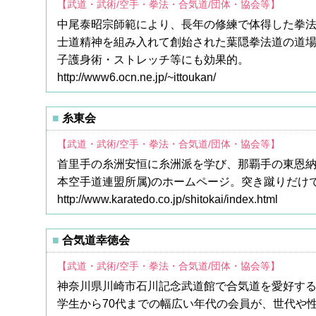
【武道・武術/空手・拳法・合気道/団体・協会等】
中尾泰昭宗師範により、長年の修練で体得した拳
士道精神を組み入れて創始された葉隠拳法道の道場
子護身術・ストレッチ等にも効果的。
http://www6.ocn.ne.jp/~ittoukan/
糸東会
【武道・武術/空手・拳法・合気道/団体・協会等】
首里手の糸洲安恒に糸洲派を学び、那覇手の東恩納
本空手道連盟所属)のホームページ。突き蹴りだけ
http://www.karatedo.co.jp/shitokai/index.html
合気道幸徳会
【武道・武術/空手・拳法・合気道/団体・協会等】
神奈川県川崎市石川記念武道館で合気道を愛好す
学生から70代までの幅広い年代の会員が、世代や