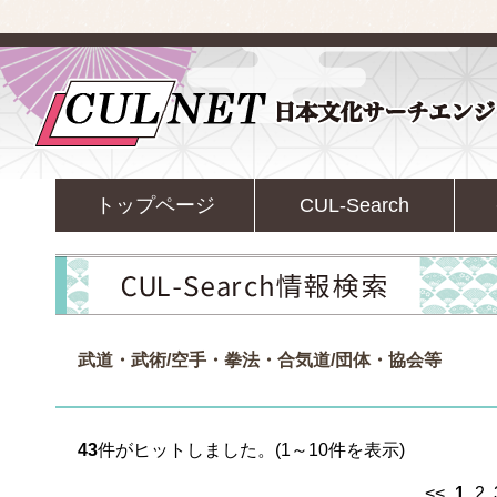
トップページ
CUL-Search
武道・武術/空手・拳法・合気道/団体・協会等
43
件がヒットしました。(1～10件を表示)
<<
1
2