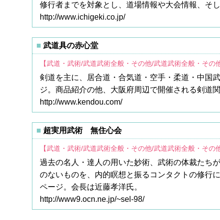
修行者までを対象とし、道場情報や大会情報、そし
http://www.ichigeki.co.jp/
武道具の赤心堂
【武道・武術/武道武術全般・その他/武道武術全般・その
剣道を主に、居合道・合気道・空手・柔道・中国武
ジ。商品紹介の他、大阪府周辺で開催される剣道
http://www.kendou.com/
超実用武術 無住心会
【武道・武術/武道武術全般・その他/武道武術全般・その
過去の名人・達人の用いた妙術、武術の体裁たち
のないものを、内的瞑想と振るコンタクトの修行に
ページ。会長は近藤孝洋氏。
http://www9.ocn.ne.jp/~sel-98/