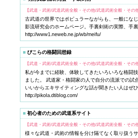
【武道・武術/武道武術全般・その他/武道武術全般・その
古武道の世界ではポピュラーながらも、一般にな
影流研究会のホームページ。手裏剣術の実際、手
http://www1.neweb.ne.jp/wb/meifu/
ぴこらの格闘回想録
【武道・武術/武道武術全般・その他/武道武術全般・その
私が今までに経験、体験してきたいろいろな格闘
ました。 武道家・格闘家の人で自分の流派での試
いいからエキサイティングな話が聞きたい人はぜひ
http://pikola.dtiblog.com/
初心者のための武道系サイト
【武道・武術/武道武術全般・その他/武道武術全般・その
様々な武道・武術の情報を分け隔てなく取り扱う