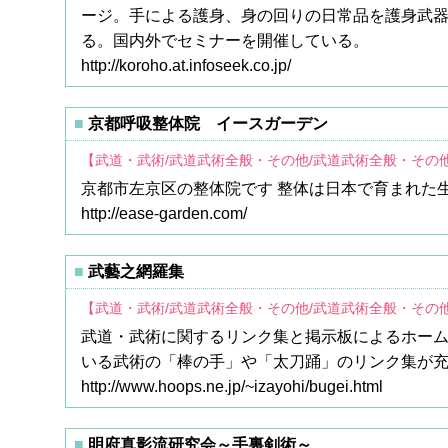
ージ。手による護身、身の回りの日常品を護身武
る。国内外でセミナーを開催している。
http://koroho.at.infoseek.co.jp/
京都呼吸整体院 イースガーデン
【武道・武術/武道武術全般・その他/武道武術全般・その
京都市左京区の整体院です 整体は日本で育まれた
http://ease-garden.com/
武藝之網羅集
【武道・武術/武道武術全般・その他/武道武術全般・その
武道・武術に関するリンク集と掲示板によるホー
いる武術の「棒の手」や「太刀踊」のリンク集が
http://www.hoops.ne.jp/~izayohi/bugei.html
明府真影流研究会～手裏剣術～