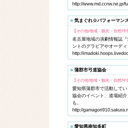
http://www.md.ccnw.ne.jp/f
気まぐれ☆パフォーマンス
【その他/地域・観光・自然/
名古屋地域の演劇情報誌『
ントのグラビアやオーディ
http://imadoki.hoops.livedo
蒲郡市弓道協会
【その他/地域・観光・自然/
愛知県蒲郡市で活動してい
協会のイベント、道場紹介
も。
http://gamagori910.sakura.n
愛知県南知多町