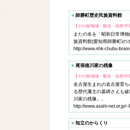
師勝町歴史民族資料館
【その他/地域・観光・自然/
またの名を「昭和日常博物
族資料館(愛知県師勝町)の
http://www.nhk-chubu-brains
尾張徳川家の残像
【その他/地域・観光・自然/
名古屋生まれの名古屋育ち
る歴代藩主の墓碑さえも破
川家の残像」。
http://www.asahi-net.or.jp
知立のからくり