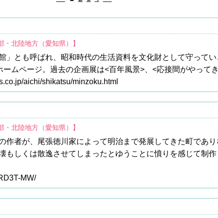
中部・北陸地方（愛知県）】
館」とも呼ばれ、昭和時代の生活資料を文化財として守ってい
ホームページ。過去の企画展は<百年風景>、<応接間がやって
.co.jp/aichi/shikatsu/minzoku.html
中部・北陸地方（愛知県）】
の作者が、尾張徳川家によって明治まで発展してきた町であり
壊もしくは散逸させてしまったとゆうことに憤りを感じて制作
/~RD3T-MW/