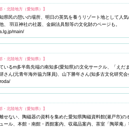
中部・北陸地方（愛知県）】
知県民の憩いの場所、明日の英気を養うリゾート地として人気
他、 羽豆神社の社叢、金銅法具類等の文化財のページも。
.lg.jp/main/
中部・北陸地方（愛知県）】
ているm多半島先端の南知多(愛知県)の文化サークル、「えだ
研さん(元青年海外協力隊員)、山下勝年さん(知多古文化研究会
uroda/
中部・北陸地方（愛知県）】
離せない、陶磁器の資料を集めた愛知県陶磁資料館(瀬戸市)の
ュール、本館・南館・西館案内、収蔵品案内、茶室「陶翠庵」