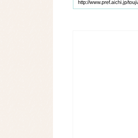
http://www.pref.aichi.jp/touji