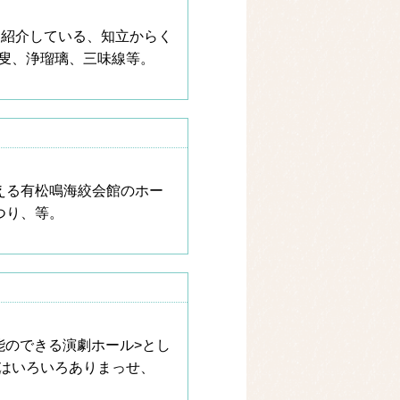
を紹介している、知立からく
叟、浄瑠璃、三味線等。
える有松鳴海絞会館のホー
つり、等。
能のできる演劇ホール>とし
はいろいろありまっせ、