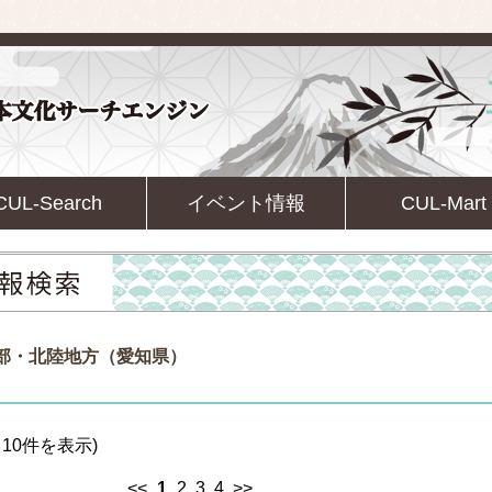
CUL-Search
イベント情報
CUL-Mart
中部・北陸地方（愛知県）
10件を表示)
<<
1
2
3
4
>>