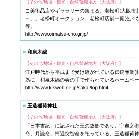
【その他/地域・観光・自然/近畿地方（大阪府）】
こ美術品店やギャラリーの集まる、老松町(大阪市
～」。老松町オークション、老松町店舗一覧(色々
等。
http://www.oimatsu-cho.gr.jp/
和泉木綿
【その他/地域・観光・自然/近畿地方（大阪府）】
江戸時代から平成まで受け継がれている伝統産業(和
為に、和泉木綿の会の手で作られているホームペ
http://www.kisweb.ne.jp/sakai/top.html
玉造稲荷神社
【その他/地域・観光・自然/近畿地方（大阪府）】
「日本書紀」に記された玉の故郷であり、宇迦之御
命、月読命、軻遇突智命を祀っている、玉造稲荷神