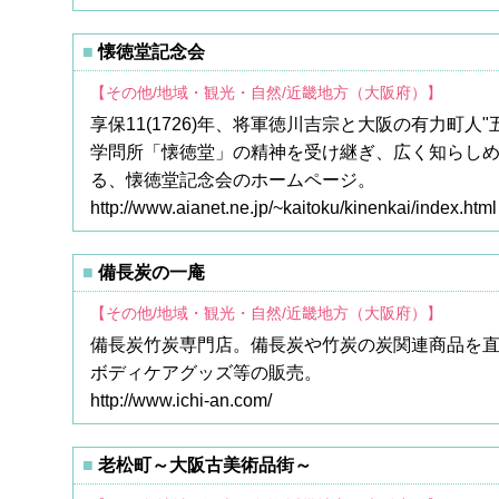
懐徳堂記念会
【その他/地域・観光・自然/近畿地方（大阪府）】
享保11(1726)年、将軍徳川吉宗と大阪の有力町
学問所「懐徳堂」の精神を受け継ぎ、広く知らし
る、懐徳堂記念会のホームページ。
http://www.aianet.ne.jp/~kaitoku/kinenkai/index.html
備長炭の一庵
【その他/地域・観光・自然/近畿地方（大阪府）】
備長炭竹炭専門店。備長炭や竹炭の炭関連商品を
ボディケアグッズ等の販売。
http://www.ichi-an.com/
老松町～大阪古美術品街～