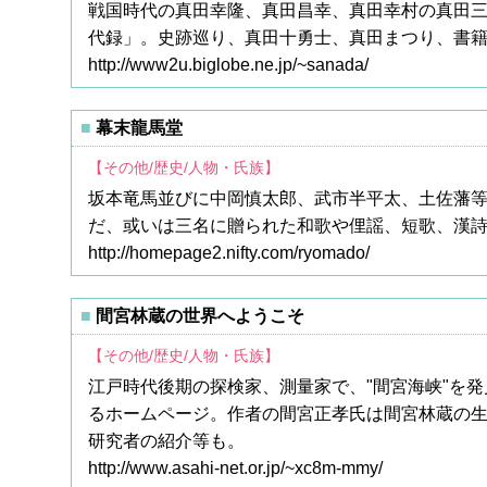
戦国時代の真田幸隆、真田昌幸、真田幸村の真田
代録」。史跡巡り、真田十勇士、真田まつり、書
http://www2u.biglobe.ne.jp/~sanada/
幕末龍馬堂
【その他/歴史/人物・氏族】
坂本竜馬並びに中岡慎太郎、武市半平太、土佐藩
だ、或いは三名に贈られた和歌や俚謡、短歌、漢
http://homepage2.nifty.com/ryomado/
間宮林蔵の世界へようこそ
【その他/歴史/人物・氏族】
江戸時代後期の探検家、測量家で、"間宮海峡"を
るホームページ。作者の間宮正孝氏は間宮林蔵の
研究者の紹介等も。
http://www.asahi-net.or.jp/~xc8m-mmy/