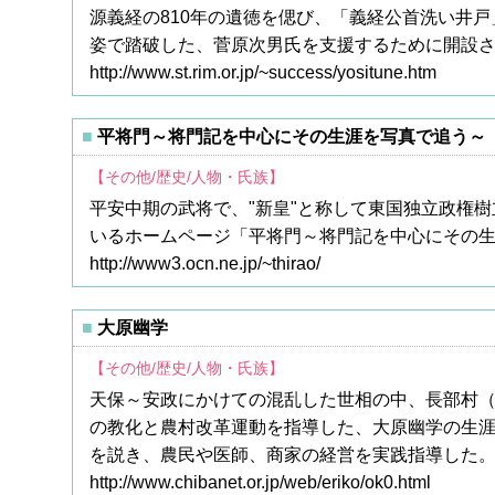
源義経の810年の遺徳を偲び、「義経公首洗い井戸」
姿で踏破した、菅原次男氏を支援するために開設さ
http://www.st.rim.or.jp/~success/yositune.htm
平将門～将門記を中心にその生涯を写真で追う～
【その他/歴史/人物・氏族】
平安中期の武将で、"新皇"と称して東国独立政権
いるホームページ「平将門～将門記を中心にその
http://www3.ocn.ne.jp/~thirao/
大原幽学
【その他/歴史/人物・氏族】
天保～安政にかけての混乱した世相の中、長部村
の教化と農村改革運動を指導した、大原幽学の生
を説き、農民や医師、商家の経営を実践指導した
http://www.chibanet.or.jp/web/eriko/ok0.html