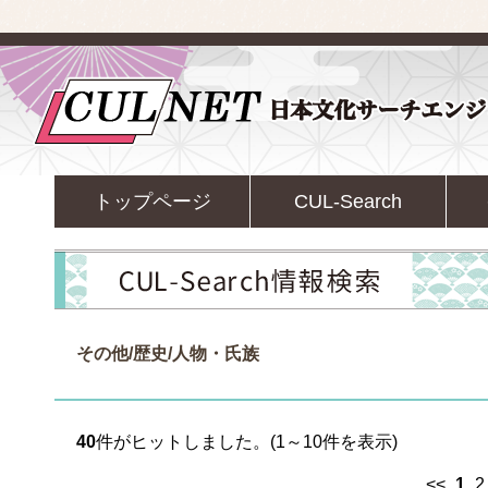
トップページ
CUL-Search
その他/歴史/人物・氏族
40
件がヒットしました。(1～10件を表示)
<<
1
2