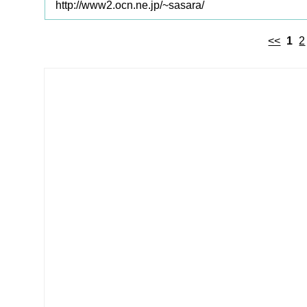
http://www2.ocn.ne.jp/~sasara/
<<
1
2