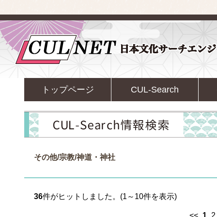
トップページ
CUL-Search
その他/宗教/神道・神社
36
件がヒットしました。(1～10件を表示)
<<
1
2