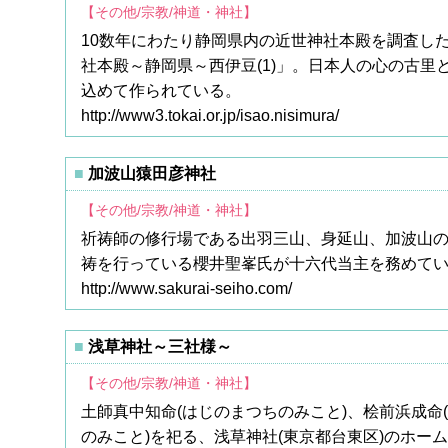
【その他/宗教/神道・神社】
10数年にわたり静岡県内の近世神社本殿を調査し
社本殿～静岡県～西伊豆(1)」。日本人の心の古
込めて作られている。
http://www3.tokai.or.jp/isao.nisimura/
加波山猿田彦神社
【その他/宗教/神道・神社】
祈祷師の修行場である出羽三山、身延山、加波山
祷を行っている櫻井聖峯氏が十六代当主を務めてい
http://www.sakurai-seiho.com/
浅草神社～三社様～
【その他/宗教/神道・神社】
土師真中知命(はじのまつちのみこと)、桧前浜成命
のみこと)を祀る、浅草神社(東京都台東区)のホ