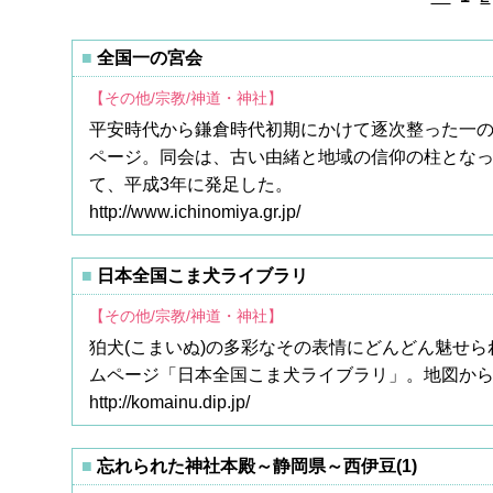
全国一の宮会
【その他/宗教/神道・神社】
平安時代から鎌倉時代初期にかけて逐次整った一
ページ。同会は、古い由緒と地域の信仰の柱とな
て、平成3年に発足した。
http://www.ichinomiya.gr.jp/
日本全国こま犬ライブラリ
【その他/宗教/神道・神社】
狛犬(こまいぬ)の多彩なその表情にどんどん魅せ
ムページ「日本全国こま犬ライブラリ」。地図か
http://komainu.dip.jp/
忘れられた神社本殿～静岡県～西伊豆(1)