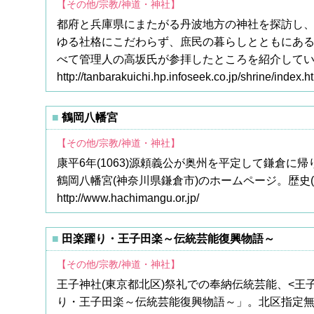
【その他/宗教/神道・神社】
都府と兵庫県にまたがる丹波地方の神社を探訪し
ゆる社格にこだわらず、庶民の暮らしとともにあ
べて管理人の高坂氏が参拝したところを紹介して
http://tanbarakuichi.hp.infoseek.co.jp/shrine/index.h
鶴岡八幡宮
【その他/宗教/神道・神社】
康平6年(1063)源頼義公が奥州を平定して鎌倉
鶴岡八幡宮(神奈川県鎌倉市)のホームページ。歴史
http://www.hachimangu.or.jp/
田楽躍り・王子田楽～伝統芸能復興物語～
【その他/宗教/神道・神社】
王子神社(東京都北区)祭礼での奉納伝統芸能、<
り・王子田楽～伝統芸能復興物語～」。北区指定無