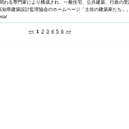
関わる専門家により構成され、一般住宅、公共建築、行政の受
)高知県建築設計監理協会のホームページ「土佐の建築家たち」
osa/
<<
1
2
3
4
5
6
>>