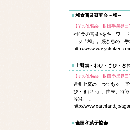
和食普及研究会～和～
【その他/協会・財団等/業界
<和食の普及>をキーワー
ージ「和」。焼き魚の上手
http://www.wasyokuken.com
上野焼～わび・さび・き
【その他/協会・財団等/業界
遠州七窯の一つである上野
び・きれい」。由来、特徴
等)も…。
http://www.earthland.jp/aga
全国和菓子協会