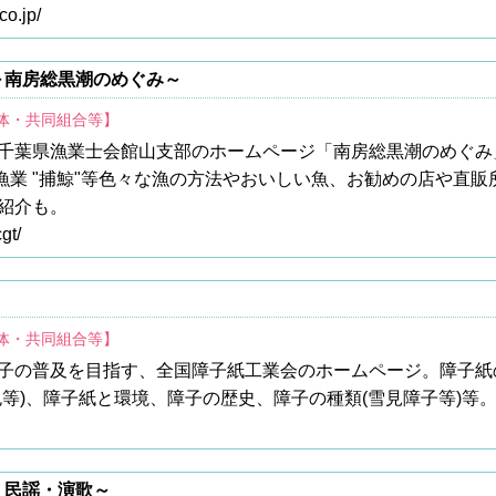
co.jp/
～南房総黒潮のめぐみ～
団体・共同組合等】
千葉県漁業士会館山支部のホームページ「南房総黒潮のめぐみ
り漁業 "捕鯨"等色々な漁の方法やおいしい魚、お勧めの店や直
紹介も。
gt/
団体・共同組合等】
子の普及を目指す、全国障子紙工業会のホームページ。障子紙の
等)、障子紙と環境、障子の歴史、障子の種類(雪見障子等)等
・民謡・演歌～