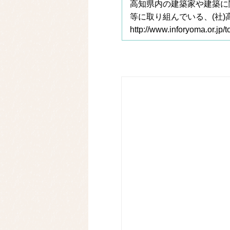
高知県内の建築家や建築に
等に取り組んでいる、(社
http://www.inforyoma.or.jp/t