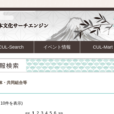
CUL-Search
イベント情報
CUL-Mart
団体・共同組合等
10件を表示)
<<
1
2
3
4
5
6
>>