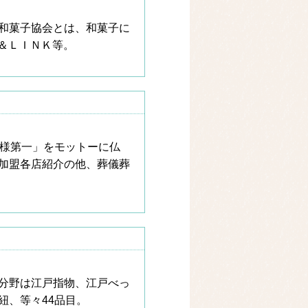
和菓子協会とは、和菓子に
＆ＬＩＮＫ等。
客様第一」をモットーに仏
加盟各店紹介の他、葬儀葬
分野は江戸指物、江戸べっ
紐、等々44品目。