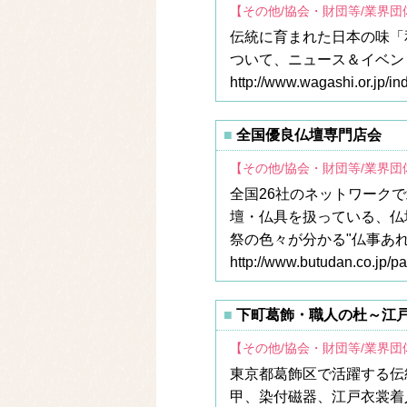
【その他/協会・財団等/業界
伝統に育まれた日本の味「
ついて、ニュース＆イベン
http://www.wagashi.or.jp/in
全国優良仏壇専門店会
【その他/協会・財団等/業界
全国26社のネットワーク
壇・仏具を扱っている、仏
祭の色々が分かる"仏事あれ
http://www.butudan.co.jp/p
下町葛飾・職人の杜～江
【その他/協会・財団等/業界
東京都葛飾区で活躍する伝
甲、染付磁器、江戸衣裳着