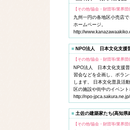
【その他/協会・財団等/業界
九州一円の各地区小売店で
ホームページ。
http://www.kanazawaakiko.
NPO法人 日本文化支援
【その他/協会・財団等/業界
NPO法人 日本文化支援
習会などを企画し、ボラン
します。 日本文化普及活
区の施設や街中のイベント
http://npo-jpca.sakura.ne.jp/
土佐の建築家たち(高知県
【その他/協会・財団等/業界