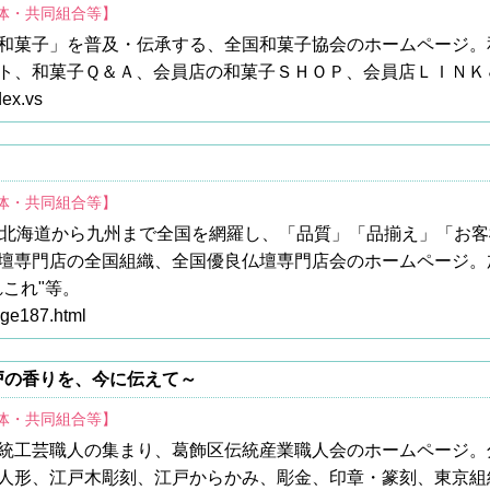
団体・共同組合等】
和菓子」を普及・伝承する、全国和菓子協会のホームページ。
ト、和菓子Ｑ＆Ａ、会員店の和菓子ＳＨＯＰ、会員店ＬＩＮＫ
dex.vs
団体・共同組合等】
で北海道から九州まで全国を網羅し、「品質」「品揃え」「お
壇専門店の全国組織、全国優良仏壇専門店会のホームページ。
これ"等。
age187.html
戸の香りを、今に伝えて～
団体・共同組合等】
統工芸職人の集まり、葛飾区伝統産業職人会のホームページ。
人形、江戸木彫刻、江戸からかみ、彫金、印章・篆刻、東京組