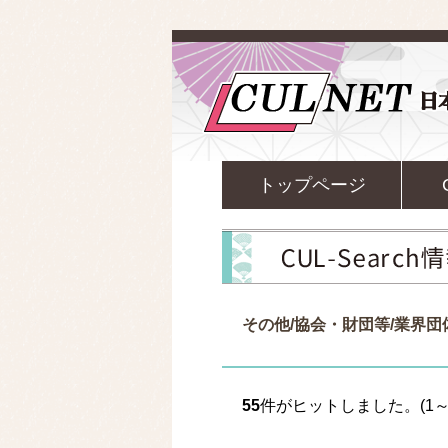
トップページ
その他/協会・財団等/業界
55
件がヒットしました。(1～