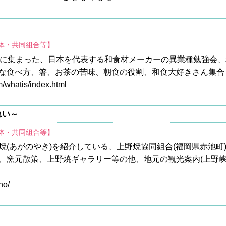
団体・共同組合等】
ドに集まった、日本を代表する和食材メーカーの異業種勉強会
な食べ方、箸、お茶の苦味、朝食の役割、和食大好きさん集合
/whatis/index.html
れい～
団体・共同組合等】
焼(あがのやき)を紹介している、上野焼協同組合(福岡県赤池町
、窯元散策、上野焼ギャラリー等の他、地元の観光案内(上野
no/