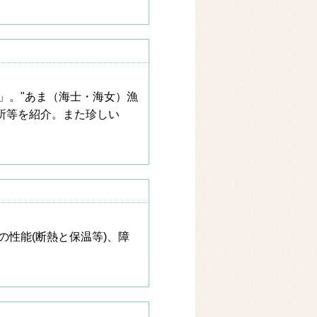
」。"あま（海士・海女）漁
販所等を紹介。また珍しい
性能(断熱と保温等)、障
。