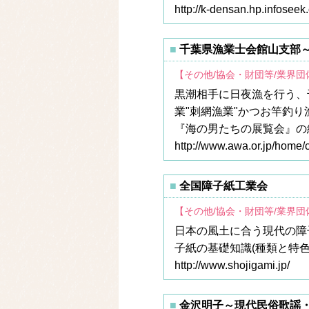
http://k-densan.hp.infoseek.
千葉県漁業士会館山支部
【その他/協会・財団等/業界
黒潮相手に日夜漁を行う、
業"刺網漁業"かつお竿釣
『海の男たちの展覧会』の
http://www.awa.or.jp/home/c
全国障子紙工業会
【その他/協会・財団等/業界
日本の風土に合う現代の障
子紙の基礎知識(種類と特色
http://www.shojigami.jp/
金沢明子～現代民俗歌謡