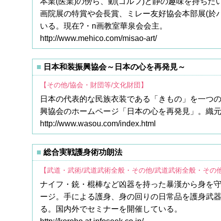
本業(医業)の傍ら、動(ゴルフ)と静の趣味を持ち
画院展の特賞や会長賞、ミレー友好協会本部展(於
いる。現在?・n画教室華泉会会主。
http://www.mehico.com/misao-art/
日本和装振興協会～日本の心を再発見～
【その他/協会・財団等/文化財団】
日本の代表的な民族衣装である「きもの」を一つ
興協会のホームページ「日本の心を再発見」。織
http://www.wasou.com/index.html
総合実戦護身術功朗法
【武道・武術/武道武術全般・その他/武道武術全般・その
ナイフ・銃・棍棒など凶器を持った暴漢から身を守
ージ。手による護身、身の回りの日常品を護身武
る。国内外でセミナーを開催している。