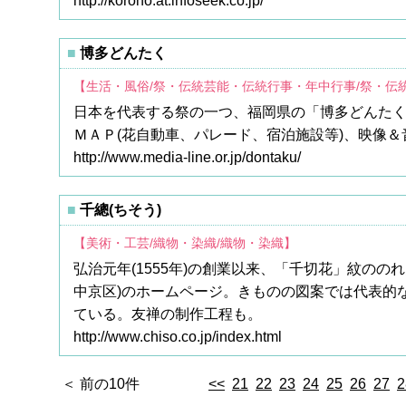
http://koroho.at.infoseek.co.jp/
博多どんたく
【生活・風俗/祭・伝統芸能・伝統行事・年中行事/祭・伝
日本を代表する祭の一つ、福岡県の「博多どんたく
ＭＡＰ(花自動車、パレード、宿泊施設等)、映像
http://www.media-line.or.jp/dontaku/
千總(ちそう)
【美術・工芸/織物・染織/織物・染織】
弘治元年(1555年)の創業以来、「千切花」紋の
中京区)のホームページ。きものの図案では代表的
ている。友禅の制作工程も。
http://www.chiso.co.jp/index.html
＜ 前の10件
<<
21
22
23
24
25
26
27
2