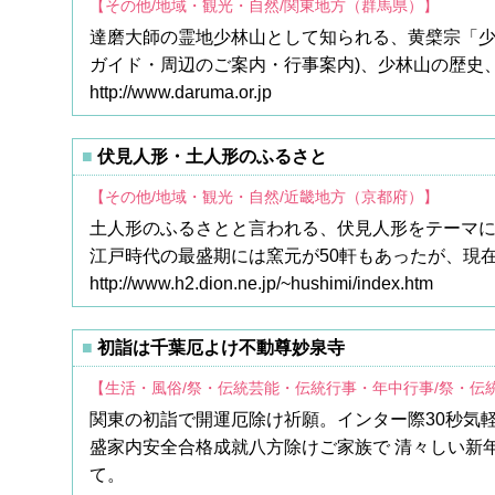
【その他/地域・観光・自然/関東地方（群馬県）】
達磨大師の霊地少林山として知られる、黄檗宗「少
ガイド・周辺のご案内・行事案内)、少林山の歴史
http://www.daruma.or.jp
伏見人形・土人形のふるさと
【その他/地域・観光・自然/近畿地方（京都府）】
土人形のふるさとと言われる、伏見人形をテーマ
江戸時代の最盛期には窯元が50軒もあったが、現
http://www.h2.dion.ne.jp/~hushimi/index.htm
初詣は千葉厄よけ不動尊妙泉寺
【生活・風俗/祭・伝統芸能・伝統行事・年中行事/祭・伝
関東の初詣で開運厄除け祈願。インター際30秒気
盛家内安全合格成就八方除けご家族で 清々しい新
て。