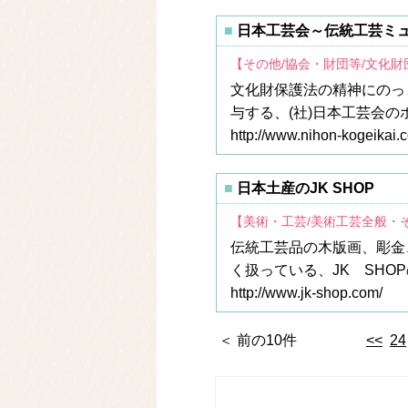
日本工芸会～伝統工芸ミ
【その他/協会・財団等/文化財
文化財保護法の精神にのっ
与する、(社)日本工芸会
http://www.nihon-kogeikai.
日本土産のJK SHOP
【美術・工芸/美術工芸全般・
伝統工芸品の木版画、彫金
く扱っている、JK SH
http://www.jk-shop.com/
＜ 前の10件
<<
24