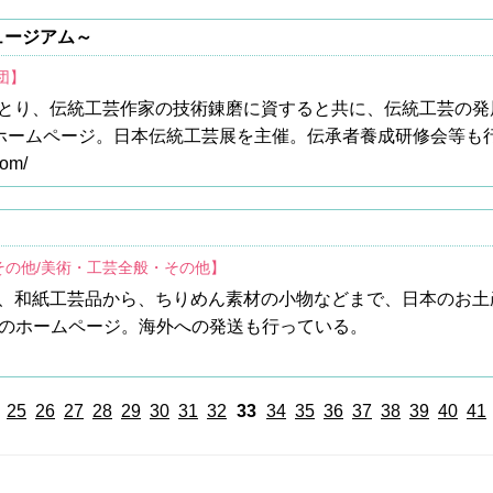
ュージアム～
団】
とり、伝統工芸作家の技術錬磨に資すると共に、伝統工芸の発
のホームページ。日本伝統工芸展を主催。伝承者養成研修会等も
com/
その他/美術・工芸全般・その他】
、和紙工芸品から、ちりめん素材の小物などまで、日本のお土
OPのホームページ。海外への発送も行っている。
25
26
27
28
29
30
31
32
33
34
35
36
37
38
39
40
41