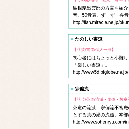
島根県出雲部の方言を紹介
音、50音表、ずーずー弁
http://fish.miracle.ne.jp/ok
たのしい書道
【諸芸/書道/個人一般】
初心者にはちょっと小難し
「楽しい書道」。
http://www5d.biglobe.ne.jp
宗偏流
【諸芸/茶道/流派・団体・教室
茶道の流派、宗偏流不審庵の
とする茶の湯の流儀。本部
http://www.sohenryu.com/in