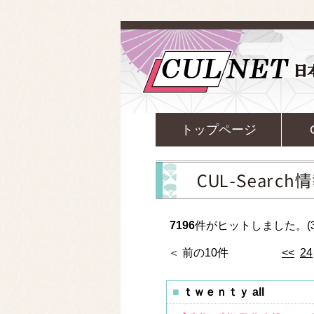
トップページ
7196
件がヒットしました。(3
＜ 前の10件
<<
24
ｔｗｅｎｔｙ all