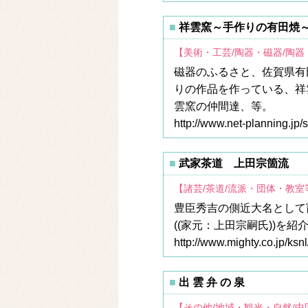
祥雲窯～手作りの有田焼
【美術・工芸/陶器・磁器/陶器
磁器のふるさと、佐賀県有
りの作品を作っている、祥
雲窯の仲間達、等。
http://www.net-planning.jp/
武家茶道 上田宗箇流
【諸芸/茶道/流派・団体・教室
豊臣秀吉の側近大名として
((家元：上田宗嗣氏))
http://www.mighty.co.jp/ksn
出 雲 弁 の 泉
【その他/地域・観光・自然/