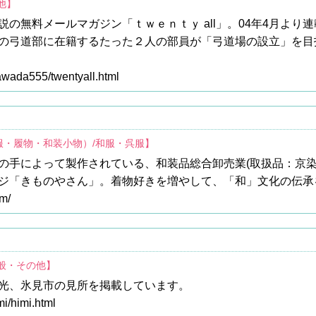
他】
の無料メールマガジン「ｔｗｅｎｔｙ all」。04年4月より
の弓道部に在籍するたった２人の部員が「弓道場の設立」を目
sawada555/twentyall.html
服・履物・和装小物）/和服・呉服】
の手によって製作されている、和装品総合卸売業(取扱品：京染
ジ「きものやさん」。着物好きを増やして、「和」文化の伝承
m/
全般・その他】
光、氷見市の見所を掲載しています。
mi/himi.html