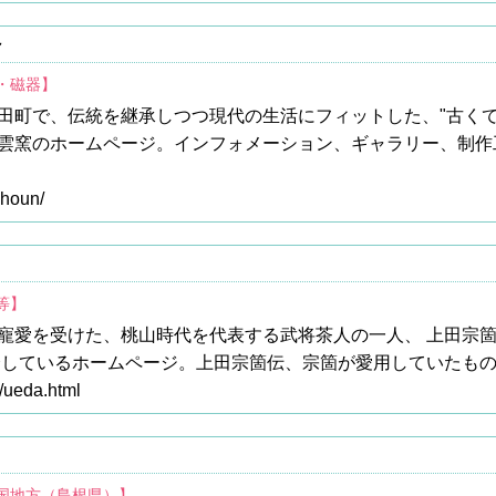
～
・磁器】
田町で、伝統を継承しつつ現代の生活にフィットした、"古くて
雲窯のホームページ。インフォメーション、ギャラリー、制作
shoun/
等】
寵愛を受けた、桃山時代を代表する武将茶人の一人、 上田宗
を紹介しているホームページ。上田宗箇伝、宗箇が愛用していたも
l/ueda.html
中国地方（島根県）】