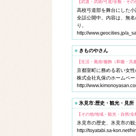
【武道・武術/弓道/全般・その
高校弓道部を舞台にした小説
全話公開中。内容は、無名
り。
http://www.geocities.jp/a_
きものやさん
【生活・風俗/服飾（和服・呉
京都室町に務める若い女性
株式会社丸保のホームペー
http://www.kimonoyasan.co
氷見市:歴史・観光・見所
【その他/地域・観光・自然/
氷見市の歴史、氷見市の観
http://toyatabi.sa-kon.net/hi