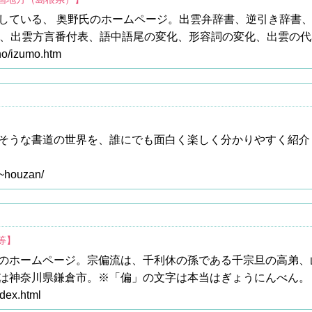
している、 奥野氏のホームページ。出雲弁辞書、逆引き辞書
音、出雲方言番付表、語中語尾の変化、形容詞の変化、出雲の
uno/izumo.htm
そうな書道の世界を、誰にでも面白く楽しく分かりやすく紹介
/~houzan/
等】
ホームページ。宗偏流は、千利休の孫である千宗旦の高弟、山田宗偏
は神奈川県鎌倉市。※「偏」の文字は本当はぎょうにんべん。
dex.html