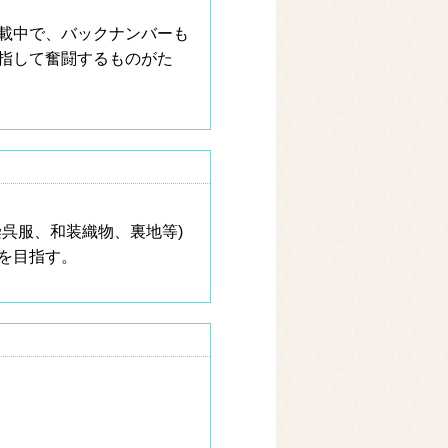
連載中で、バックナンバーも
指して奮闘するものがた
呉服、和装織物、裏地等)
を目指す。