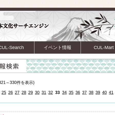
CUL-Search
イベント情報
CUL-Mart
21～330件を表示)
25
26
27
28
29
30
31
32
33
34
35
36
37
38
39
40
41