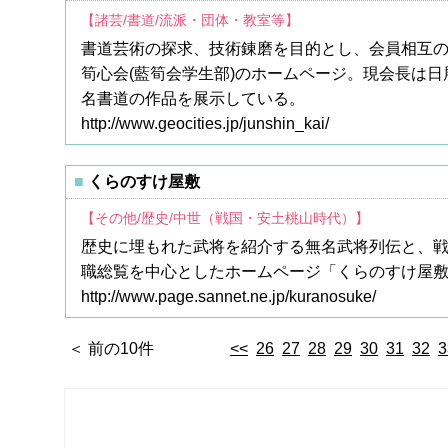
【諸芸/書道/流派・団体・教室等】
書道芸術の探求、技術錬磨を目的とし、会員相互
筍心会(藍筍会学生部)のホームページ。現会長は
名書道の作品を展示している。
http://www.geocities.jp/junshin_kai/
くらのすけ屋敷
【その他/歴史/中世（戦国・安土桃山時代）】
歴史に埋もれた武将を紹介する無名武将列伝と、戦
職総覧を中心としたホームページ「くらのすけ屋
http://www.page.sannet.ne.jp/kuranosuke/
＜ 前の10件
<<
26
27
28
29
30
31
32
3