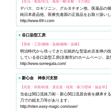
【生活・風俗/生活・風俗一般/全般・その他】
デパス、ロキソニン、グルタチオン他、医薬品の
純日本産品他、医療先進国の正規品をお取り扱い
http://www.69-i.com
谷口染型工房
【美術・工芸/織物・染織/織物・染織】
明治時代から培ってきた伝統的な型染め京友禅の
している谷口染型工房(京都市)のホームページ。
http://www.somegata.com/
新心会 神奈川支部
【武道・武術/剣道・居合道・杖術・薙刀/団体・協会等】
当会は関口流抜刀術・新心関口流居合術を継承す
刀での組太刀等があります。
http://niten.easy-magic.com/user/