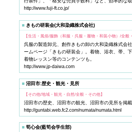
行条件」、「格安な売買手数料」など、効率的な
http://www.fuji-ft.co.jp/
きもの研装会(大和染織株式会社)
【生活・風俗/服飾（和服・呉服・履物・和装小物）/全般
呉服の製造卸元、創作きもの卸の大和染織株式会社
ームページ「きもの研装会」。着物、浴衣、帯、
着物レッスン等のコンテンツも。
http://www.jp-daiwa.com
沼田市:歴史・観光・見所
【その他/地域・観光・自然/全般・その他】
沼田市の歴史、沼田市の観光、沼田市の見所を掲
http://guntabi.web.fc2.com/numata/numata.html
筍心会(藍筍会学生部)