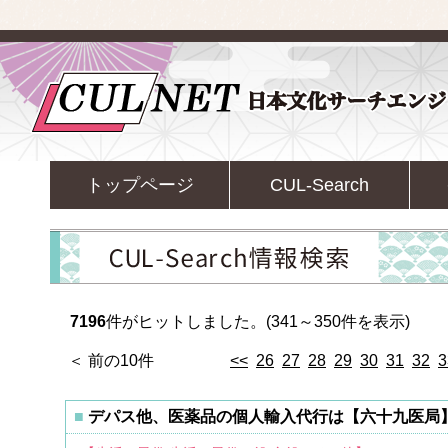
トップページ
CUL-Search
7196
件がヒットしました。(341～350件を表示)
＜ 前の10件
<<
26
27
28
29
30
31
32
3
デパス他、医薬品の個人輸入代行は【六十九医局