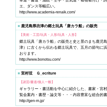
華道・書道・油絵・空手・合気道・着物着付け・
エ、ダンス等幅広い。
http://www.academia-renaik.com/
鹿児島県坊津の郷土玩具「唐カラ船」の販売
【美術・工芸/玩具・人形/玩具・人形】
郷土玩具「唐カラ船」の販売と史と景のまち鹿児
津）に古くから伝わる郷土玩具で、五月の節句に
おります。
http://www.bonotsu.com/
宮村弦 Ｇ_ecriture
【諸芸/書道/個人一般】
ギャラリー・書活動を中心に紹介した、書家・宮村弦氏
覧会案内・書歴・論文等・・・内容豊富な総合的
http://gen-m.jp/