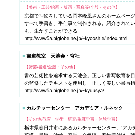
【美術・工芸/絵画・版画・写真等/全般・その他】
京都で押絵をしている岡本峰凰さんのホームペー
すべて手書き、手仕事で制作される。紹介されて
も、生かすことができる。
http://www5a.biglobe.ne.jp/~kyooshie/index.html
書道教室 天池会・穹社
【諸芸/書道/全般・その他】
書の芸術性を追求する天池会。正しい書写教育を目
の監修したテキストを使用し、正しく美しい書写
http://www5a.biglobe.ne.jp/~kyuusya/
カルチャーセンター アカデミア・ルネック
【その他/教育・学術・研究/生涯学習・体験学習】
栃木県春日井市にあるカルチャーセンター、"アカ