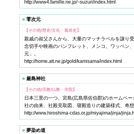
http://www4.famille.ne.jp/~suzuri/index.html
零次元
【その他/歴史/文化・風俗史】
親戚の叔父さんから、大量のマッチラベルを譲り
念切手や映画のパンフレット、メンコ、ワッペン
元」。
http://home.att.ne.jp/gold/kamisama/index.html
厳島神社
【その他/宗教/仏教・寺院】
日本三景の一つ、宮島(広島県佐伯郡)のホームペー
社の由来、社殿見取図、寝殿造りの建築様式、奇
http://www.hiroshima-cdas.or.jp/miyajima/jinja/jinja.
夢染め道