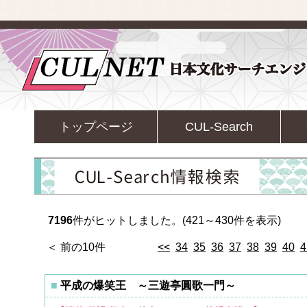
トップページ
CUL-Search
7196
件がヒットしました。(421～430件を表示)
＜ 前の10件
<<
34
35
36
37
38
39
40
4
平成の爆笑王 ～三遊亭圓歌一門～