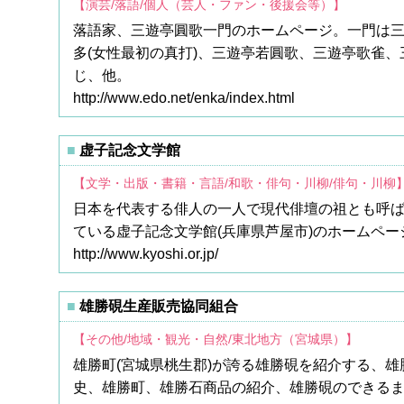
【演芸/落語/個人（芸人・ファン・後援会等）】
落語家、三遊亭圓歌一門のホームページ。一門は
多(女性最初の真打)、三遊亭若圓歌、三遊亭歌雀
じ、他。
http://www.edo.net/enka/index.html
虚子記念文学館
【文学・出版・書籍・言語/和歌・俳句・川柳/俳句・川柳
日本を代表する俳人の一人で現代俳壇の祖とも呼
ている虚子記念文学館(兵庫県芦屋市)のホームペ
http://www.kyoshi.or.jp/
雄勝硯生産販売協同組合
【その他/地域・観光・自然/東北地方（宮城県）】
雄勝町(宮城県桃生郡)が誇る雄勝硯を紹介する、
史、雄勝町、雄勝石商品の紹介、雄勝硯のできる