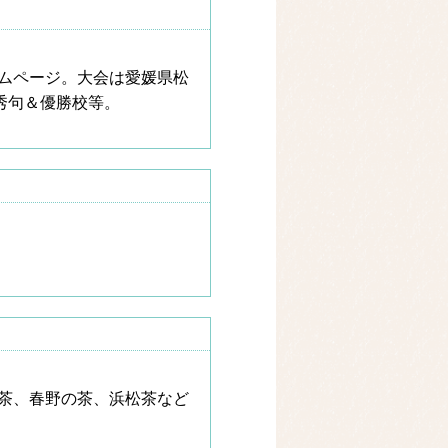
ムページ。大会は愛媛県松
秀句＆優勝校等。
茶、春野の茶、浜松茶など