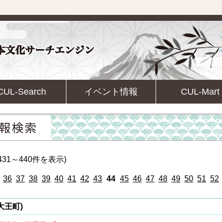
CUL-Search
イベント情報
CUL-Mart
31～440件を表示)
36
37
38
39
40
41
42
43
44
45
46
47
48
49
50
51
52
大王町)