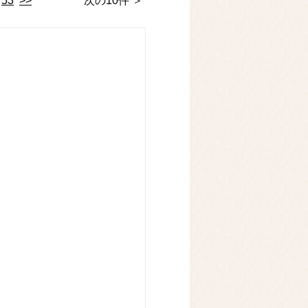
53
>>
次の10件 ＞