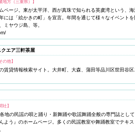
近畿地方（三重県）】
ムページ。東が太平洋、西が真珠で知られる英虞湾という、海
年には「絵かきの町」を宣言。年間を通じて様々なイベントを
、ミヤウジ島、等。
om/
スクエア三軒茶屋
その他】
の賃貸情報検索サイト。大井町、大森、蒲田等品川区世田谷区
聞社】
国各地の民謡の唄と踊り・新舞踊や歌謡舞踊全般の専門誌とし
んよう』のホームページ。多くの民謡教室や舞踊教室でテキス
。