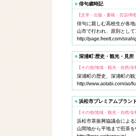
俳句歳時記
【文学・出版・書籍・言語/和
俳句に親しむ高校生が各地
山市で行われ、原則として
http://page.freett.com/sirahi
深浦町:歴史・観光・見所
【その他/地域・観光・自然/
深浦町の歴史、深浦町の観
http://www.aotabi.com/ao/f
浜松市プレミアムブラン
【その他/地域・観光・自然/
浜松市茶振興協議会による
山間地から平地まで煎茶を