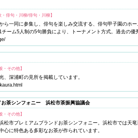
歌・俳句・川柳/俳句・川柳】
から一同に参集し、俳句を楽しみ交流する、俳句甲子園のホー
1チーム5人制の5句勝負により、トーナメント方式。過去の優
ge/
全般・その他】
光、深浦町の見所を掲載しています。
ukaura.html
ドお茶シンフォニー 浜松市茶振興協議会
全般・その他】
浜松市プレミアムブランドお茶シンフォニー。浜松市では天竜
中心に特色ある多彩なお茶が作られています。