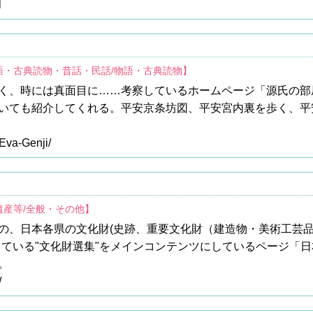
l
語・古典読物・昔話・民話/物語・古典読物】
く、時には真面目に……考察しているホームページ「源氏の部
いても紹介してくれる。平安京条坊図、平安宮内裏を歩く、平
/Eva-Genji/
遺産等/全般・その他】
の、日本各県の文化財(史跡、重要文化財（建造物・美術工芸
している"文化財選集"をメインコンテンツにしているページ「
。
/