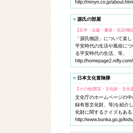
http://minyo.co.jp/about.htm
源氏の部屋
【文学・出版・書籍・言語/物
「源氏物語」について楽し
平安時代の生活や風俗につ
る平安時代の生活、等。
http://homepage2.nifty.com
日本文化冒険隊
【その他/国宝・文化財・文化
文化庁のホームページの中
録有形文化財、等)を紹介
化財に関するクイズもある
http://www.bunka.go.jp/kids