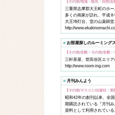
【その他/地域・観光・自然/
三重県志摩郡大王町のホー
多くの画家が訪れ、平成８
大王埼灯台、堂の山薬師堂
http://www.ekakinomachi.c
お部屋探しのルーミング
【その他/全般・その他/全般・
三軒茶屋、世田谷区エリア
http://www.room-ing.com
月刊みんよう
【その他/マスコミ/出版社・新
昭和42年の創刊以来、全
期購読されている『月刊み
資料として利用されている