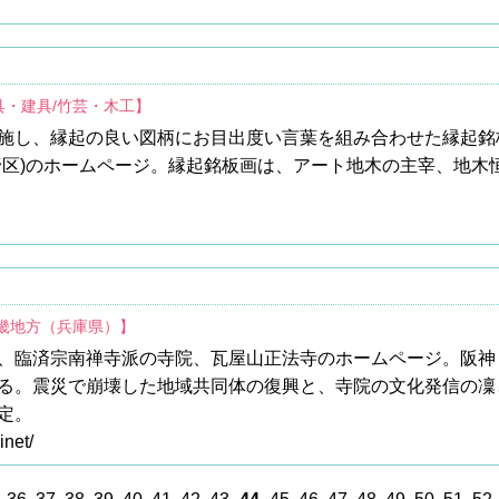
具・建具/竹芸・木工】
施し、縁起の良い図柄にお目出度い言葉を組み合わせた縁起銘
野区)のホームページ。縁起銘板画は、アート地木の主宰、地木恒
近畿地方（兵庫県）】
、臨済宗南禅寺派の寺院、瓦屋山正法寺のホームページ。阪神
る。震災で崩壊した地域共同体の復興と、寺院の文化発信の凜
定。
inet/