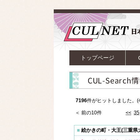
トップページ
7196
件がヒットしました。(4
＜ 前の10件
<<
35
絵かきの町・大王(三重県