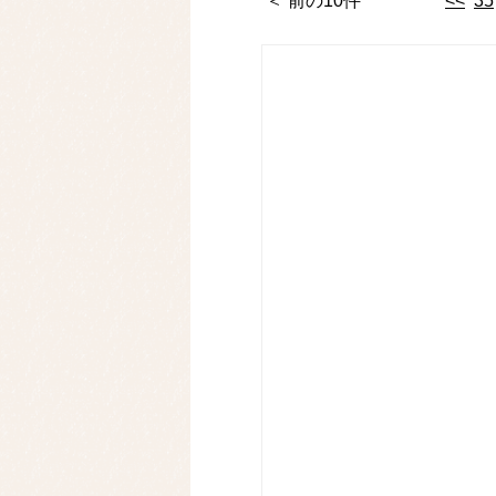
＜ 前の10件
<<
35