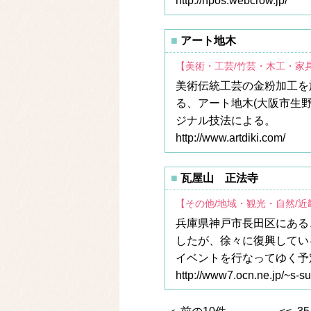
http://hpos.webcrow.jp/
アート地木
【美術・工芸/竹芸・木工・家
美術伝統工芸の金粉加工を
る、アート地木(大阪市生
ジナル技法による。
http://www.artdiki.com/
瓦屋山 正法寺
【その他/地域・観光・自然/
兵庫県神戸市長田区にある
したが、徐々に復興してい
イベントを行なってゆく予
http://www7.ocn.ne.jp/~s-su