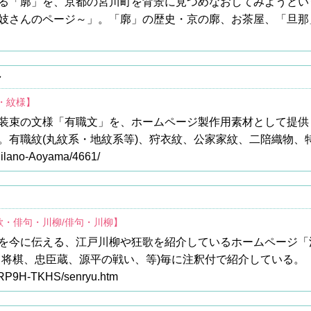
る「廓」を、京都の宮川町を背景に見つめなおしてみようとい
妓さんのページ～」。「廓」の歴史・京の廓、お茶屋、「旦那
～
・紋様】
装束の文様「有職文」を、ホームページ製作用素材として提供
。有職紋(丸紋系・地紋系等)、狩衣紋、公家家紋、二陪織物、
/Milano-Aoyama/4661/
歌・俳句・川柳/俳句・川柳】
を今に伝える、江戸川柳や狂歌を紹介しているホームページ「
・将棋、忠臣蔵、源平の戦い、等)毎に注釈付で紹介している。
p/~RP9H-TKHS/senryu.htm