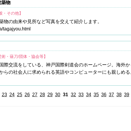
建築物
全般・その他】
築物の由来や見所など写真を交えて紹介します。
a/tagajyou.html
杖術・薙刀/団体・協会等】
国際交流をしている、神戸国際剣道会のホームページ。海外か
からの社会人に求められる英語やコンピューターにも親しめる
23
24
25
26
27
28
29
30
31
32
33
34
35
36
37
38
39