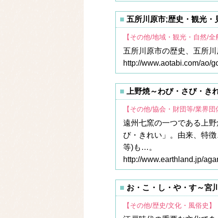
五所川原市;歴史・観光・
【その他/地域・観光・自然/
五所川原市の歴史、五所川
http://www.aotabi.com/ao/
上野焼～わび・さび・き
【その他/協会・財団等/業界
遠州七窯の一つである上野
び・きれい」。由来、特徴
等)も…。
http://www.earthland.jp/aga
お・こ・し・や・す～宮
【その他/歴史/文化・風俗史】