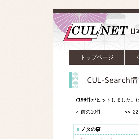
トップページ
7196
件がヒットしました。(3
＜ 前の10件
<<
22
ノタの森