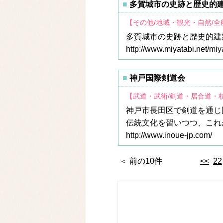
多賀城市の史跡と歴史的
【その他/地域・観光・自然/
多賀城市の史跡と歴史的建
http://www.miyatabi.net/miy
神戸国際剣道会
【武道・武術/剣道・居合道・
神戸市長田区で剣道を通じ
伝統文化を習いつつ、これ
http://www.inoue-jp.com/
＜ 前の10件
<<
22