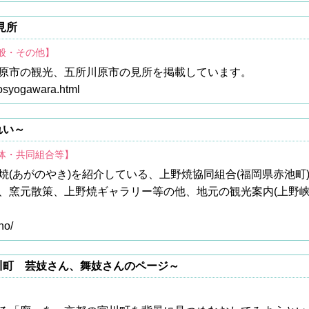
見所
全般・その他】
原市の観光、五所川原市の見所を掲載しています。
gosyogawara.html
れい～
団体・共同組合等】
焼(あがのやき)を紹介している、上野焼協同組合(福岡県赤池町
、窯元散策、上野焼ギャラリー等の他、地元の観光案内(上野
no/
川町 芸妓さん、舞妓さんのページ～