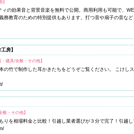
他】
CDクオリティの効果音と背景音楽を無料で公開。商用利用も可能で、WE
義務教育のための特別提供もあります。打つ音や扇子の音など
竹工房】
具・建具/全般・その他】
本の竹で制作した耳かきたちをどうぞご覧ください。 こけし
t/
/全般・その他】
もりを相場料金と比較！引越し業者選びが３分で完了！引越し
m/