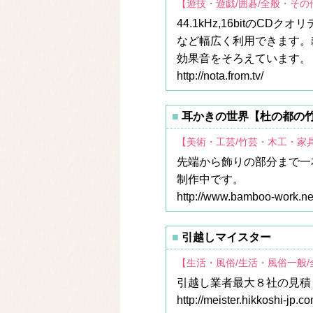
【遊技・遊戯/囲碁/全般・その
44.1kHz,16bitの
など幅広く利用できます。
効果音をそろえています。
http://nota.from.tv/
耳かきの世界【杜の都の
【美術・工芸/竹芸・木工・家
先端から飾りの部分まで一
制作中です。
http://www.bamboo-work.ne
引越しマイスター
【生活・風俗/生活・風俗一般
引越し業者最大８社の見積
http://meister.hikkoshi-jp.co