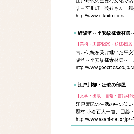
江戸時代の重要な文化であ
す～宮川町 芸妓さん、舞
http://www.e-koito.com/
綺陽堂～平安紋様素材集
【美術・工芸/図案・紋様/図案
古い伝統を受け継いだ平安
陽堂～平安紋様素材集～」
http://www.geocities.co.jp
江戸川柳・狂歌の部屋
【文学・出版・書籍・言語/和
江戸庶民の生活の中の笑い
題材(小倉百人一首、囲碁
http://www.asahi-net.or.j